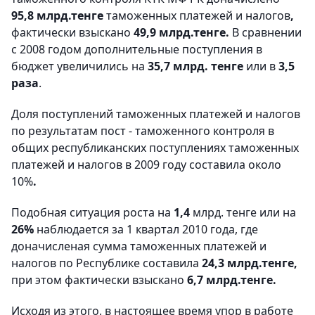
95,8 млрд
.т
енге
таможенных платежей и налогов
,
фактически взыскано
49,9 млрд.тенге.
В сравнении
с 2008 годом д
ополнительные
поступления в
бюджет увеличились на
35,7 млрд. тенге
или в
3,5
раза
.
Доля поступлений таможенных платежей и налогов
по результатам пост - таможенного контроля в
общих республиканских поступлениях таможенных
платежей и налогов в 2009 году составила около
10%
.
Подобная ситуация роста на
1,4
млрд. тенге или на
26%
наблюдается за 1 квартал 2010 года, где
доначисленая
сумма таможенных платежей и
налогов по Республике составила
24,3 млрд
.т
енге,
при этом фактически взыскано
6,7 млрд.тенге.
Исходя из этого, в настоящее время упор в работе