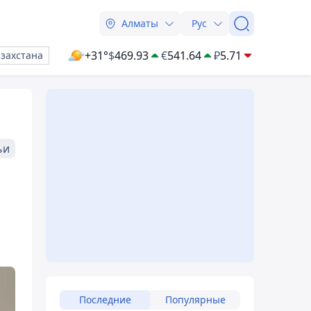
Алматы
Рус
+31°
$
469.93
€
541.64
₽
5.71
азахстана
ьи
Последние
Популярные