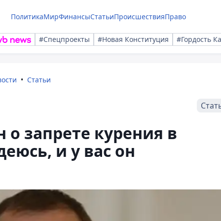
Политика
Мир
Финансы
Статьи
Происшествия
Право
#Спецпроекты
#Новая Конституция
#Гордость К
вости
Статьи
Стат
 о запрете курения в
деюсь, и у вас он