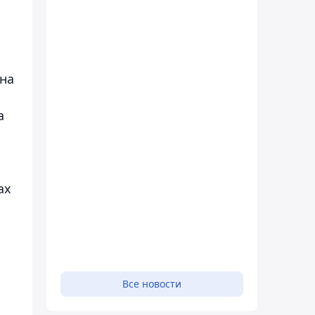
 на
а
ах
Все новости