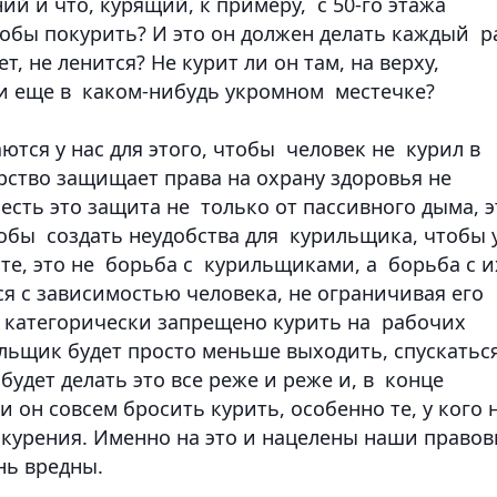
й и что, курящий, к примеру, с 50-го этажа
тобы покурить? И это он должен делать каждый р
т, не ленится? Не курит ли он там, на верху,
ли еще в каком-нибудь укромном местечке?
ются у нас для этого, чтобы человек не курил в
рство защищает права на охрану здоровья не
 есть это защита не только от пассивного дыма, э
тобы создать неудобства для курильщика, чтобы 
те, это не борьба с курильщиками, а борьба с и
 с зависимостью человека, не ограничивая его
с категорически запрещено курить на рабочих
ильщик будет просто меньше выходить, спускатьс
будет делать это все реже и реже и, в конце
и он совсем бросить курить, особенно те, у кого 
окурения. Именно на это и нацелены наши право
нь вредны.