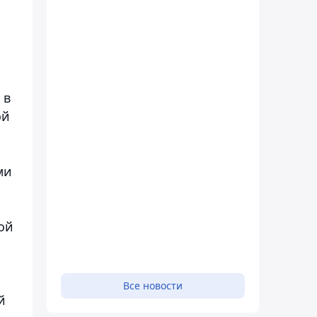
 в
ой
ми
ой
Все новости
й