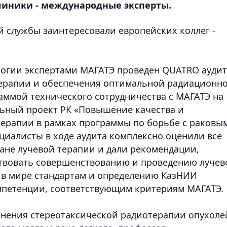
линики - международные эксперты.
й службы заинтересовали европейских коллег -
логии экспертами МАГАТЭ проведен QUATRO аудит
терапии и обеспечения оптимальной радиационн
ммой технического сотрудничества с МАГАТЭ на
льный проект РК «Повышение качества и
терапии в рамках программы по борьбе с раковы
иалисты в ходе аудита комплексно оценили все
ане лучевой терапии и дали рекомендации,
ствовать совершенствованию и проведению лучев
 в мире стандартам и определению КазНИИ
мпетенции, соответствующим критериям МАГАТЭ.
енения стереотаксической радиотерапии опухоле