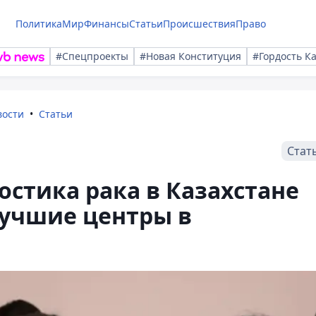
Политика
Мир
Финансы
Статьи
Происшествия
Право
#Спецпроекты
#Новая Конституция
#Гордость К
вости
Статьи
Стат
остика рака в Казахстане
лучшие центры в