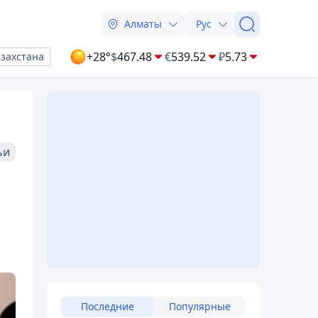
Алматы
Рус
+28°
$
467.48
€
539.52
₽
5.73
азахстана
ьи
Последние
Популярные