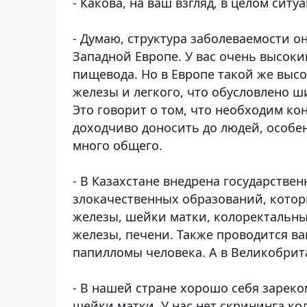
- Какова, на ваш взгляд, в целом сит
- Думаю, структура заболеваемости о
Западной Европе. У вас очень высок
пищевода. Но в Европе такой же выс
железы и легкого, что обусловлено 
Это говорит о том, что необходим ко
доходчиво доносить до людей, особен
много общего.
- В Казахстане внедрена государстве
злокачественных образований, которы
железы, шейки матки, колоректальны
железы, печени. Также проводится ва
папилломы человека. А в Великобрит
- В нашей стране хорошо себя зарек
шейки матки. У нас нет скрининга ко