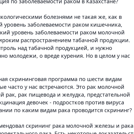
уация по заболеваемости раком в Казахстане?
нкологическими болезнями не такая же, как в
ий уровень заболеваемости раком кишечника,
окий уровень заболеваемости раком молочной
широким распространением табачной продукции.
нтроль над табачной продукцией, и нужно
но молодежи, о вреде курения. Но в целом у нас
нная скрининговая программа по шести видам
е часто у нас встречаются. Это рак молочной
й рак, рак пищевода и желудка, предстательной
кцинация девочек - подростков против вируса
ании по каким видам рака проводится скрининг?
омендовал скрининг рака молочной железы и рака
лоректального рака. Есть некоторые доказательст