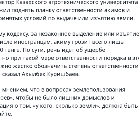
ректор Казахского агротехнического университета
ил поднять планку ответственности акимов и
ринятых условий по выдаче или изъятию земли.
му кодексу, за незаконное выделение или изъяти
исле иностранцам, акиму грозит всего лишь
 тенге. По сути, речь идет об ущербе
но при такой мере ответственности порядка в э
нужно жестко обозначить степень ответственности
- сказал Ахылбек Куришбаев.
м мнением, что в вопросах землепользования
роев», чтобы не было лишних домыслов и
ция о том, «у кого, сколько земли», должна быть
айте.