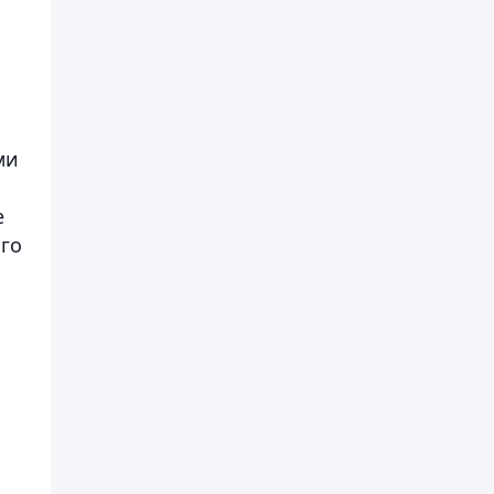
ми
е
го
и