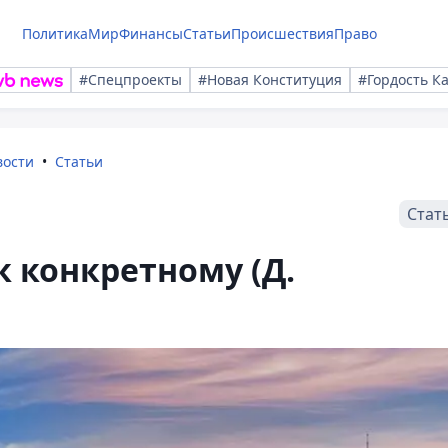
Политика
Мир
Финансы
Статьи
Происшествия
Право
#Спецпроекты
#Новая Конституция
#Гордость К
вости
Статьи
Стат
к конкретному (Д.