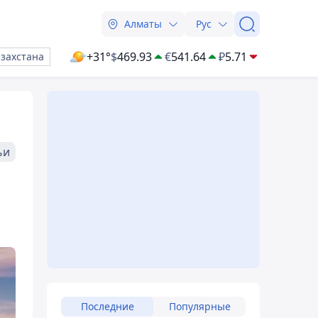
Алматы
Рус
+31°
$
469.93
€
541.64
₽
5.71
азахстана
ьи
Последние
Популярные