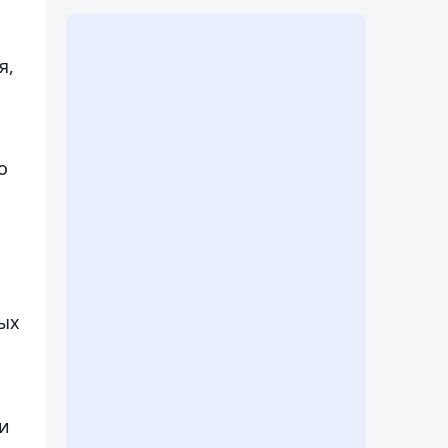
я,
о
ных
 и