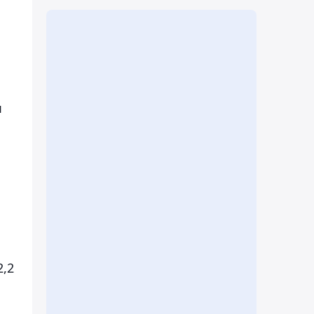
я
2,2