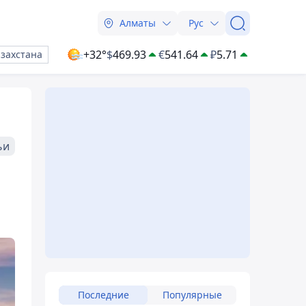
Алматы
Рус
+32°
$
469.93
€
541.64
₽
5.71
азахстана
ьи
Последние
Популярные