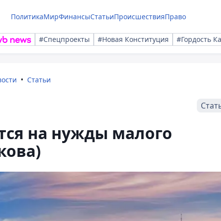
Политика
Мир
Финансы
Статьи
Происшествия
Право
#Спецпроекты
#Новая Конституция
#Гордость К
вости
Статьи
Стат
ся на нужды малого
кова)