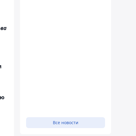
ова
м
ую
Все новости