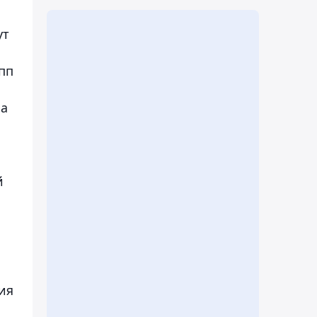
ут
пп
на
й
ия