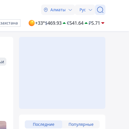
Алматы
Рус
+33°
$
469.93
€
541.64
₽
5.71
азахстана
ьи
Последние
Популярные