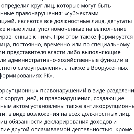
определил круг лиц, которые могут быть
онные правонарушения: «субъектами
пцией, являются все должностные лица, депутаты
акже иные лица, уполномоченные на выполнение
риравненные к ним». При этом также формируется
лица, постоянно, временно или по специальному
и представителя власти либо выполняющие
ли административно-хозяйственные функции в
стного самоуправления, а также в Вооруженных
 формированиях РК».
коррупционных правонарушений в виде разделен
 с коррупцией, и правонарушения, создающие
льным актом установлены также антикоррупционн
ти, в виде возложения на всех должностных лиц,
иц обязанности декларирования доходов и
нятие другой оплачиваемой деятельностью, кроме