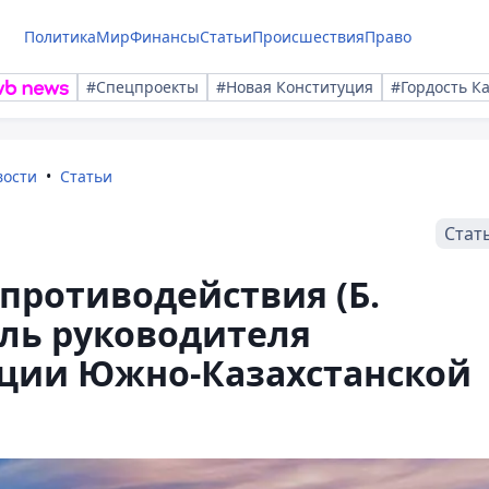
Политика
Мир
Финансы
Статьи
Происшествия
Право
#Спецпроекты
#Новая Конституция
#Гордость К
вости
Статьи
Стат
противодействия (Б.
ль руководителя
ции Южно-Казахстанской