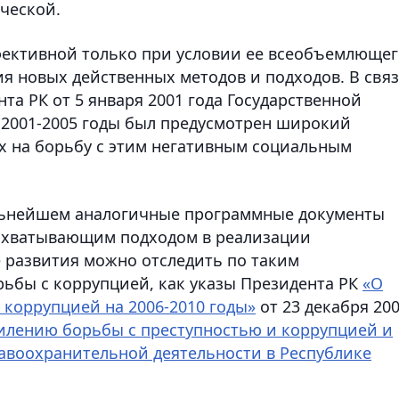
ческой.
фективной только при условии ее всеобъемлющег
ия новых действенных методов и подходов. В свя
та РК от 5 января 2001 года Государственной
 2001-2005 годы был предусмотрен широкий
х на борьбу с этим негативным социальным
льнейшем аналогичные программные документы
охватывающим подходом в реализации
 развития можно отследить по таким
ьбы с коррупцией, как указы Президента РК
«О
 коррупцией на 2006-2010 годы»
от 23 декабря 20
илению борьбы с преступностью и коррупцией и
воохранительной деятельности в Республике