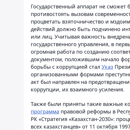
Государственный аппарат не сможет
противостоять вызовам современност
процветать взяточничество и мздоим
действий должно быть подчинено инте
или лиц. Учитывая важность внедре
государственного управления, в перв
огромная работа по созданию соотв
документом, положившим начало фор
борьбы с коррупцией стал
Указ
Прези
организованными формами преступнос
акт был направлен на предотвращени
коррупции, их взаимного усиления.
Также были приняты такие важные к
программа
правовой реформы в Респу
РК «Стратегия «Казахстан-2030»: про
всех казахстанцев» от 11 октября 199