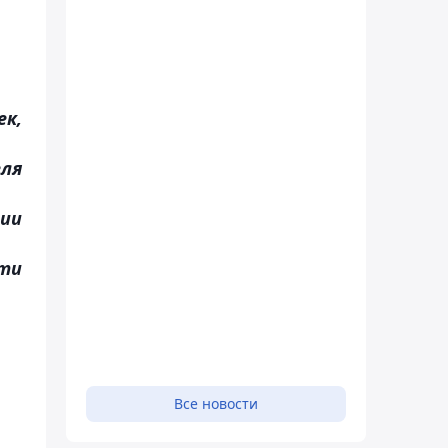
ек,
еля
ии
ти
Все новости