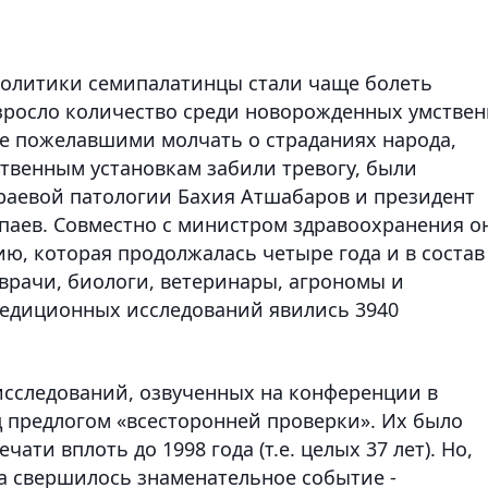
политики семипалатинцы стали чаще болеть
зросло количество среди новорожденных умствен
не пожелавшими молчать о страданиях народа,
твенным установкам забили тревогу, были
краевой патологии Бахия Атшабаров и президент
паев. Совместно с министром здравоохранения о
ю, которая продолжалась четыре года и в состав
врачи, биологи, ветеринары, агрономы и
педиционных исследований явились 3940
исследований, озвученных на конференции в
д предлогом «всесторонней проверки». Их было
ти вплоть до 1998 года (т.е. целых 37 лет). Но,
на свершилось знаменательное событие -