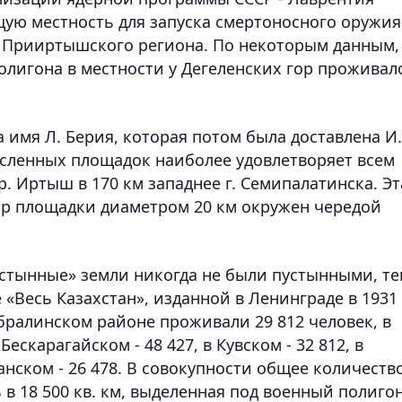
ую местность для запуска смертоносного оружия
го Прииртышского региона. По некоторым данным,
олигона в местности у Дегеленских гор проживал
а имя Л. Берия, которая потом была доставлена И.
численных площадок наиболее удовлетворяет всем
. Иртыш в 170 км западнее г. Семипалатинска. Эт
тр площадки диаметром 20 км окружен чередой
пустынные» земли никогда не были пустынными, т
е «Весь Казахстан», изданной в Ленинграде в 1931
Абралинском районе проживали 29 812 человек, в
ескарагайском - 48 427, в Кувском - 32 812, в
танском - 26 478. В совокупности общее количеств
 в 18 500 кв. км, выделенная под военный полигон