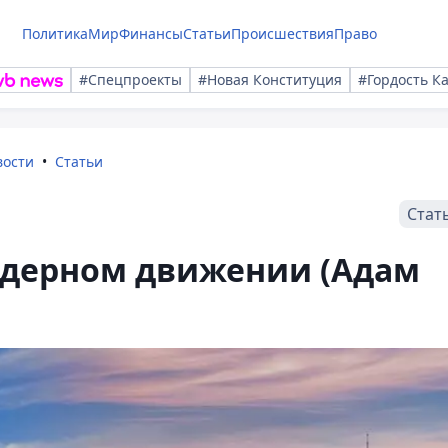
Политика
Мир
Финансы
Статьи
Происшествия
Право
#Спецпроекты
#Новая Конституция
#Гордость К
вости
Статьи
Стат
ядерном движении (Адам