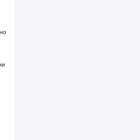
но
ни