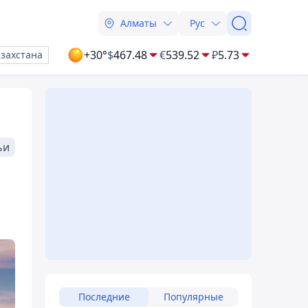
Алматы
Рус
+30°
$
467.48
€
539.52
₽
5.73
азахстана
ьи
Последние
Популярные