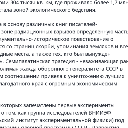
ии 304 тысяч кв. км, где проживало более 1,7 мл
стала зоной экологического бедствия.
 в основу различных книг писателей-
 зоне радиационных взрывов определенную част
кументально-историческое повествование о
я со страниц скорби, упоминания земляков и вс
дные места, а также тех, кто был вынужден
ть. Семипалатинская трагедия - незаживающая ра
толимая жажда оборонного генералитета СССР в
ном соотношении привела к уничтожению лучших
лагодатного края с огромным экономическим
 которых запечатлены первые эксперименты
 о том, как группа исследователей ВНИИЭФ
ьский институт экспериментальной физики) под
лизации ядерной программы СССР - Лаврентия