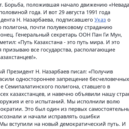
. Борьба, положившая начало движению «Невада
оловиной года. И вот 29 августа 1991 года
дента Н. Назарбаева, подписавшего
Указ
о
 полигона, почти полувековому страданию
конец. Генеральный секретарь ООН Пан Ги Мун,
метил: «Путь Казахстана - это путь мира. И это
я призываю все государства, располагающие
азахстанцев!».
ый Президент Н. Назарбаев писал: «Получив
ласили одностороннее запрещение бесчеловечны
е Семипалатинского полигона, ставшего в
сех казахстанцев, и навечно объявили нашу стра
 оружия и его испытаний. Мы исполнили волю
мократии. Это был один из первых самостоятельн
осознали и начали исправлять ошибки
 Мы вступили на новый демократический путь. И