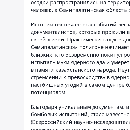
осадки распространились на территор
человек, а Семипалатинская область 
История тех печальных событий легла
документалистов, которые прожили в
своей жизни. Практически каждое до
Семипалатинском полигоне начинаетс
близких, кто безвременно покинул ро
испытать муки ядерного ада и умере
в памяти казахстанского народа. Неу
стремлении к превосходству в ядер
пастбищных угодий в самом центре б
потенциалом.
Благодаря уникальным документам, в
бомбовых испытаний, стало известно
(Всероссийский научно-исследовател
прямым указанием руководителя реа