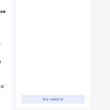
ров
,
х
-й
Все новости