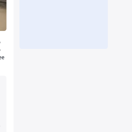
о
о
ее
з