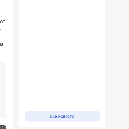
от
В
 в
Все новости