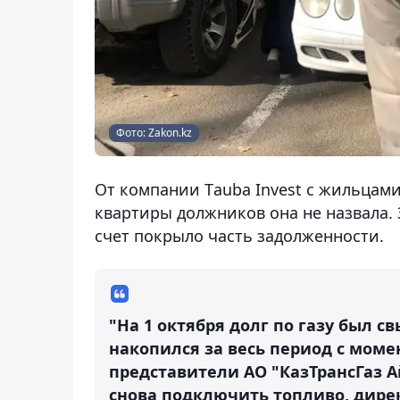
Фото: Zakon.kz
От компании Тauba Invest с жильцами
квартиры должников она не назвала. 
счет покрыло часть задолженности.
"На 1 октября долг по газу был с
накопился за весь период с момен
представители АО "КазТрансГаз А
снова подключить топливо, дирек