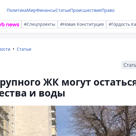
Политика
Мир
Финансы
Статьи
Происшествия
Право
#Спецпроекты
#Новая Конституция
#Гордость К
вости
Статьи
Стат
упного ЖК могут остатьс
ества и воды