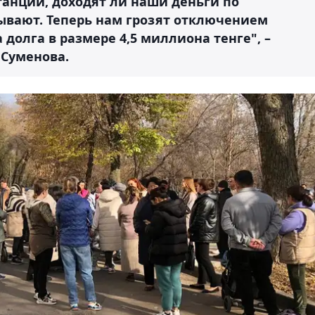
танции, доходят ли наши деньги по
зывают. Теперь нам грозят отключением
 долга в размере 4,5 миллиона тенге", –
 Суменова.