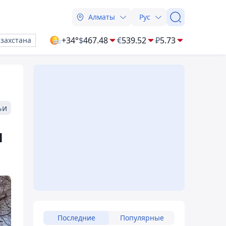
Алматы
Рус
+34°
$
467.48
€
539.52
₽
5.73
азахстана
ьи
я
Последние
Популярные