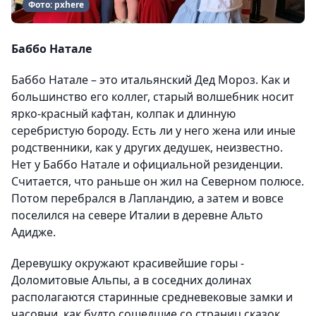
Фото: pxhere
Баббо Натале
Баббо Натале – это итальянский Дед Мороз. Как и
большинство его коллег, старый волшебник носит
ярко-красный кафтан, колпак и длинную
серебристую бороду. Есть ли у него жена или иные
родственники, как у других дедушек, неизвестно.
Нет у Баббо Натале и официальной резиденции.
Считается, что раньше он жил на Северном полюсе.
Потом перебрался в Лапландию, а затем и вовсе
поселился на севере Италии в деревне Альто
Адидже.
Деревушку окружают красивейшие горы -
Доломитовые Альпы, а в соседних долинах
располагаются старинные средневековые замки и
часовни, как будто сошедшие со страниц сказок.