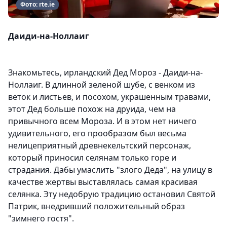
Фото: rte.ie
Даиди-на-Ноллаиг
Знакомьтесь, ирландский Дед Мороз - Даиди-на-
Ноллаиг. В длинной зеленой шубе, с венком из
веток и листьев, и посохом, украшенным травами,
этот Дед больше похож на друида, чем на
привычного всем Мороза. И в этом нет ничего
удивительного, его прообразом был весьма
нелицеприятный древнекельтский персонаж,
который приносил селянам только горе и
страдания. Дабы умаслить "злого Деда", на улицу в
качестве жертвы выставлялась самая красивая
селянка. Эту недобрую традицию остановил Святой
Патрик, внедривший положительный образ
"зимнего гостя".