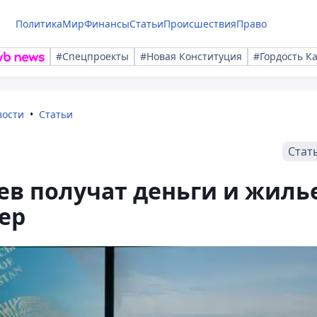
Политика
Мир
Финансы
Статьи
Происшествия
Право
#Спецпроекты
#Новая Конституция
#Гордость К
вости
Статьи
Стат
ев получат деньги и жиль
ер