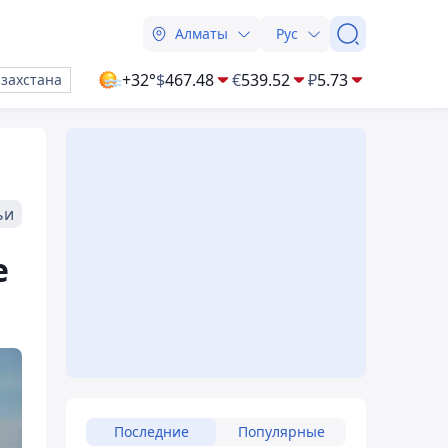
Алматы
Рус
+32°
$
467.48
€
539.52
₽
5.73
азахстана
ьи
е
Последние
Популярные