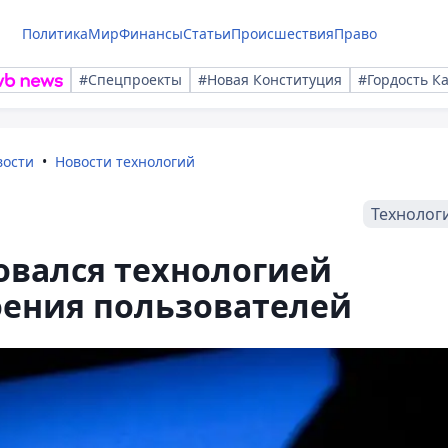
Политика
Мир
Финансы
Статьи
Происшествия
Право
#Спецпроекты
#Новая Конституция
#Гордость К
вости
Новости технологий
Технолог
овался технологией
оения пользователей