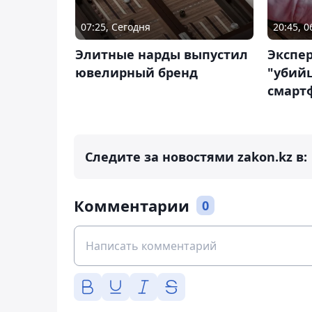
07:25, Сегодня
20:45, 0
Элитные нарды выпустил
Экспер
ювелирный бренд
"убий
смарт
Следите за новостями zakon.kz в:
Комментарии
0