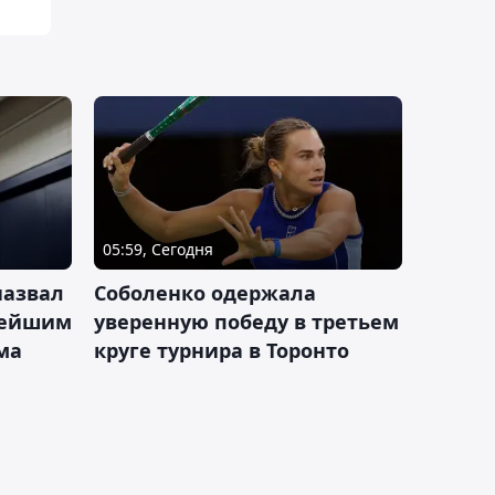
05:59, Сегодня
назвал
Соболенко одержала
лейшим
уверенную победу в третьем
ма
круге турнира в Торонто