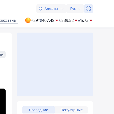
Алматы
Рус
+29°
$
467.48
€
539.52
₽
5.73
азахстана
ии
Последние
Популярные