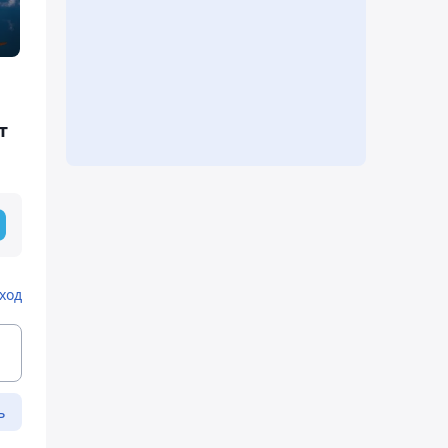
т
ход
ь