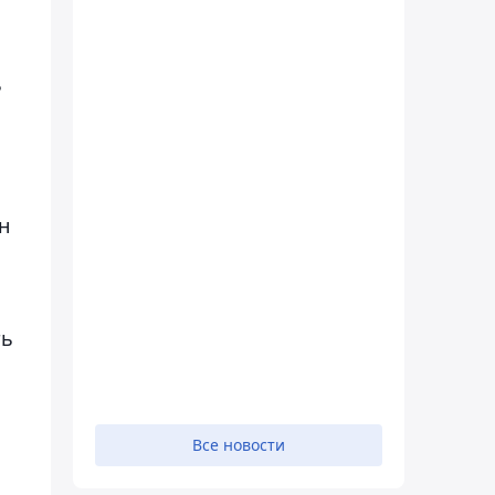
ь
н
ть
Все новости