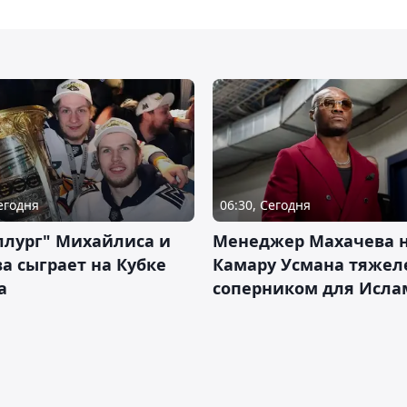
Сегодня
06:30, Сегодня
ллург" Михайлиса и
Менеджер Махачева 
а сыграет на Кубке
Камару Усмана тяже
а
соперником для Исла