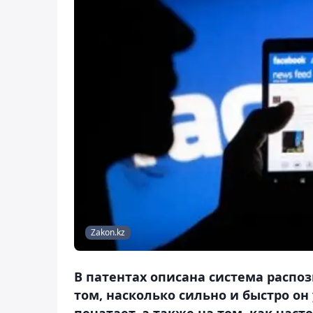
Zakon.kz
В патентах описана система распо
том, насколько сильно и быстро он
печатает, а также на том, как час