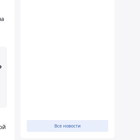
на
о
Все новости
ой