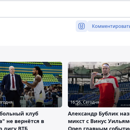
Комментироват
Сегодня
16:56, Сегодня
тбольный клуб
Александр Бублик наз
а" не вернётся в
микст с Винус Уильям
 лигу ВТБ
Open главным событ