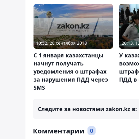
10:52, 28 сентября 2018
20:13, 
С 1 января казахстанцы
У каза
начнут получать
возмо
уведомления о штрафах
штраф
за нарушения ПДД через
ПДД в
SMS
Следите за новостями zakon.kz в:
Комментарии
0