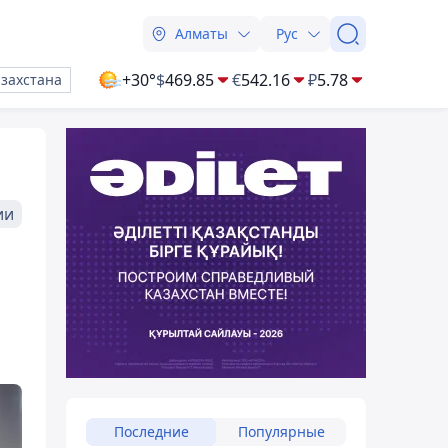
Алматы
Рус
+30°
$
469.85
€
542.16
₽
5.78
азахстана
ии
Последние
Популярные