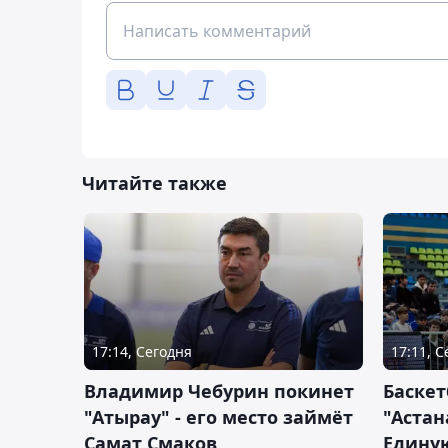
Читайте также
17:14, Сегодня
17:11, 
Владимир Чебурин покинет
Баске
"Атырау" - его место займёт
"Астан
Самат Смаков
Единую