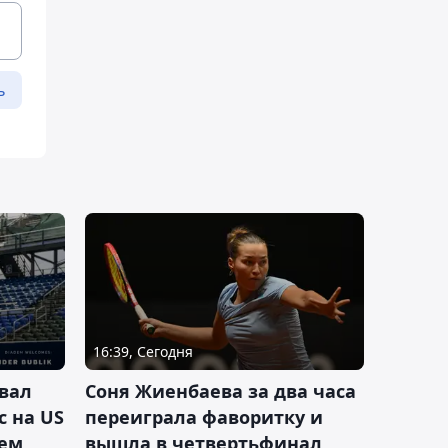
ь
16:39, Сегодня
вал
Соня Жиенбаева за два часа
с на US
переиграла фаворитку и
ием
вышла в четвертьфинал