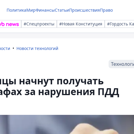
Политика
Мир
Финансы
Статьи
Происшествия
Право
#Спецпроекты
#Новая Конституция
#Гордость К
вости
Новости технологий
Технолог
анцы начнут получать
афах за нарушения ПДД