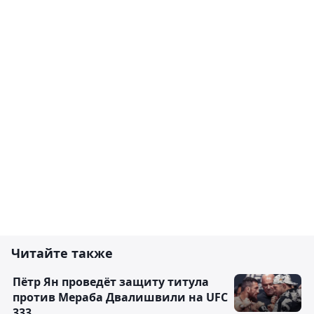
Читайте также
Пётр Ян проведёт защиту титула
против Мераба Двалишвили на UFC
333