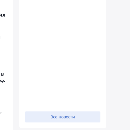
ях
и
 в
ее
,
Все новости