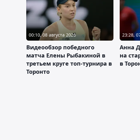
00:10, 08 августа 2026
23:28, 0
Видеообзор победного
Анна 
матча Елены Рыбакиной в
на ста
третьем круге топ-турнира в
в Торо
Торонто