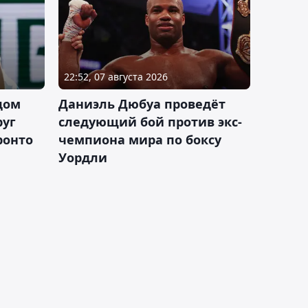
22:52, 07 августа 2026
дом
Даниэль Дюбуа проведёт
руг
следующий бой против экс-
ронто
чемпиона мира по боксу
Уордли