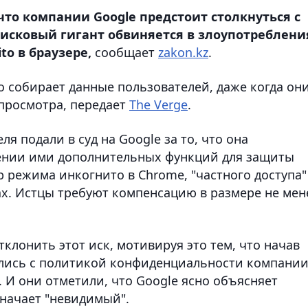
что компании Google предстоит столкнуться с
исковый гигант обвиняется в злоупотреблени
o в браузере,
сообщает
zakon.kz
.
но собирает данные пользователей, даже когда он
просмотра, передает
The Verge
.
я подали в суд на Google за то, что она
ении ими дополнительных функций для защиты
режима инкогнито в Chrome, "частного доступа"
рах. Истцы требуют компенсацию в размере не мен
тклонить этот иск, мотивируя это тем, что начав
ились с политикой конфиденциальности компании
. И они отметили, что Google ясно объясняет
значает "невидимый".