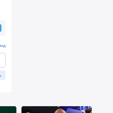
ход
ь