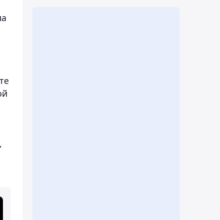
ла
те
ой
,