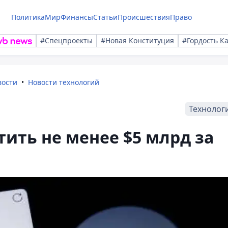
Политика
Мир
Финансы
Статьи
Происшествия
Право
#Спецпроекты
#Новая Конституция
#Гордость К
вости
Новости технологий
Технолог
тить не менее $5 млрд за