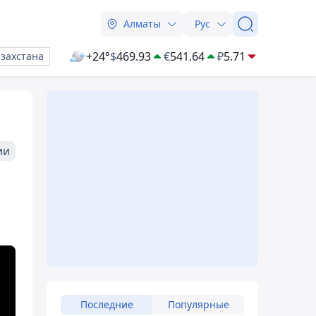
Алматы
Рус
+24°
$
469.93
€
541.64
₽
5.71
азахстана
ии
Последние
Популярные