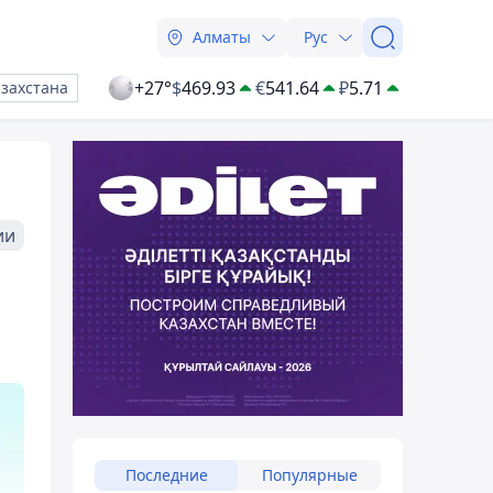
Алматы
Рус
+27°
$
469.93
€
541.64
₽
5.71
азахстана
ии
Последние
Популярные