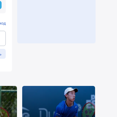
ход
ь