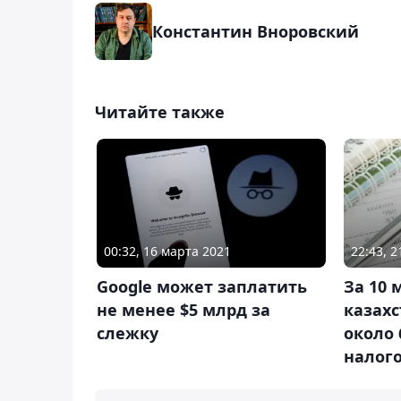
Константин Вноровский
Читайте также
00:32, 16 марта 2021
22:43, 
Google может заплатить
За 10 
не менее $5 млрд за
казах
слежку
около 
налог