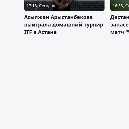
17:18, Сегодня
16:53, 
Асылжан Арыстанбекова
Дастан
выиграла домашний турнир
запас
ITF в Астане
матч "