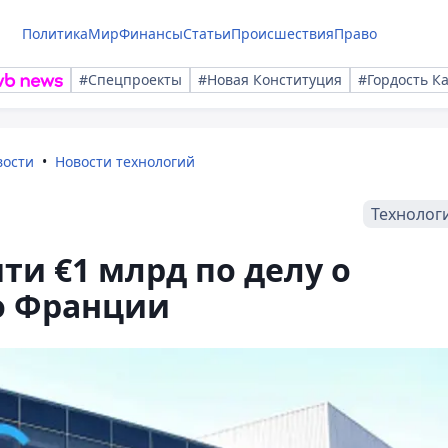
Политика
Мир
Финансы
Статьи
Происшествия
Право
#Спецпроекты
#Новая Конституция
#Гордость К
вости
Новости технологий
Технолог
ти €1 млрд по делу о
о Франции