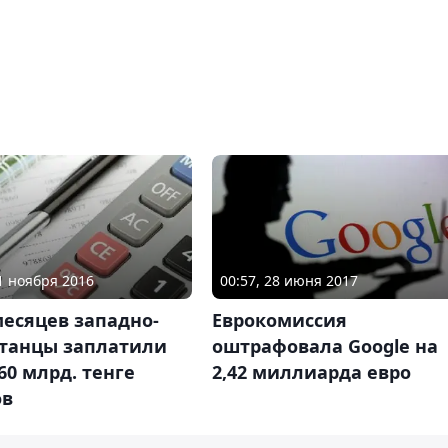
21 ноября 2016
00:57, 28 июня 2017
месяцев западно-
Еврокомиссия
станцы заплатили
оштрафовала Google на
60 млрд. тенге
2,42 миллиарда евро
ов