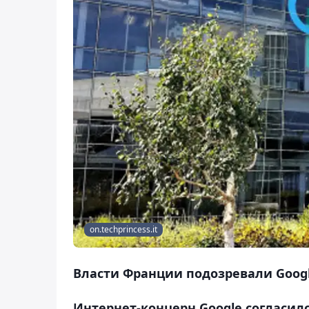
on.techprincess.it
Власти Франции подозревали Googl
Интернет-концерн Google согласил