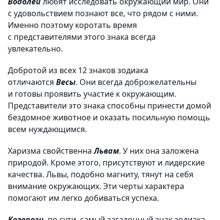
Водолеи
любят исследовать окружающий мир. Они
с удовольствием познают все, что рядом с ними.
Именно поэтому коротать время
с представителями этого знака всегда
увлекательно.
Добротой из всех 12 знаков зодиака
отличаются
Весы
. Они всегда доброжелательны
и готовы проявить участие к окружающим.
Представители это знака способны принести домой
бездомное животное и оказать посильную помощь
всем нуждающимся.
Харизма свойственна
Львам
. У них она заложена
природой. Кроме этого, присутствуют и лидерские
качества. Львы, подобно магниту, тянут на себя
внимание окружающих. Эти черты характера
помогают им легко добиваться успеха.
Козероги
, по сути, самый загадочный знак зодиака.