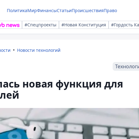
Политика
Мир
Финансы
Статьи
Происшествия
Право
#Спецпроекты
#Новая Конституция
#Гордость К
вости
Новости технологий
Технолог
ась новая функция для
елей