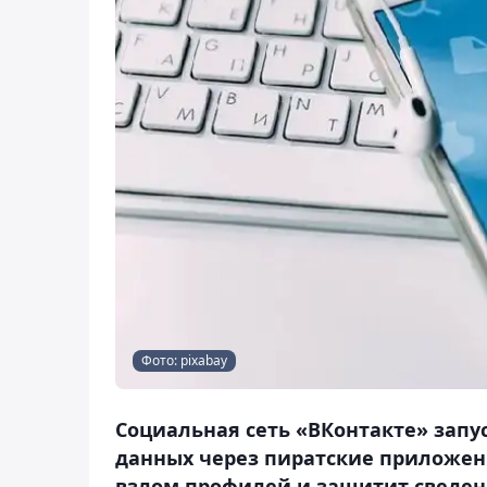
Фото: pixabay
Социальная сеть «ВКонтакте» зап
данных через пиратские приложен
взлом профилей и защитит сведени