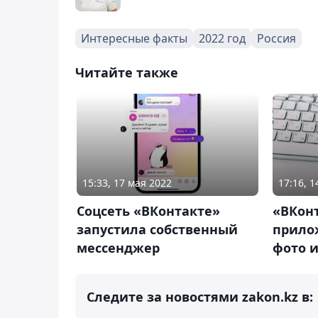
Интересные факты
2022 год
Россия
Читайте также
15:33, 17 мая 2022
17:16, 
Соцсеть «ВКонтакте»
«ВКон
запустила собственный
прило
мессенджер
фото и
Следите за новостями zakon.kz в: