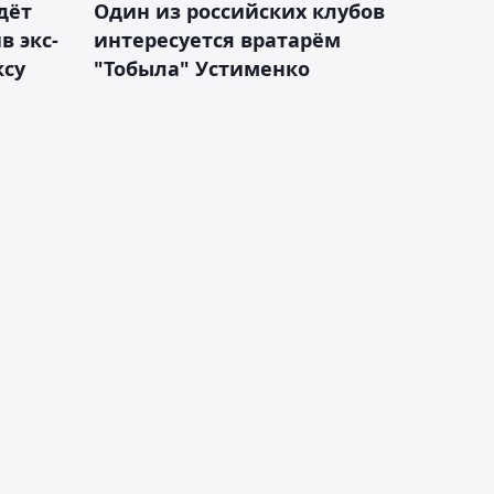
дёт
Один из российских клубов
 экс-
интересуется вратарём
ксу
"Тобыла" Устименко