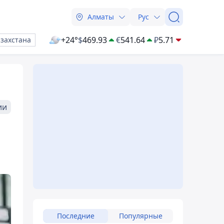
Алматы
Рус
+24°
$
469.93
€
541.64
₽
5.71
азахстана
ии
Последние
Популярные