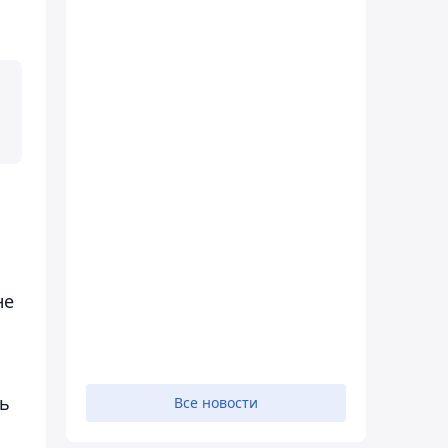
м
не
сь
Все новости