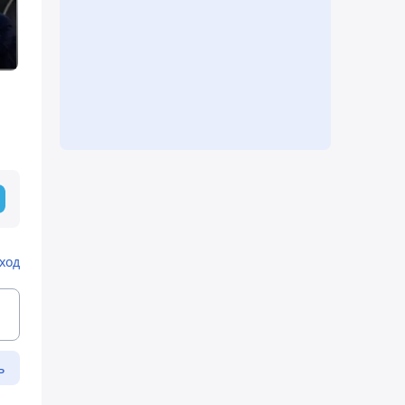
ход
ь