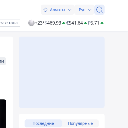
Алматы
Рус
+23°
$
469.93
€
541.64
₽
5.71
азахстана
ии
Последние
Популярные