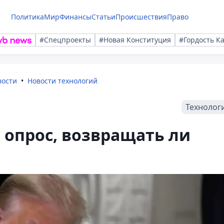
Политика
Мир
Финансы
Статьи
Происшествия
Право
#Спецпроекты
#Новая Конституция
#Гордость К
вости
Новости технологий
Технолог
 опрос, возвращать ли