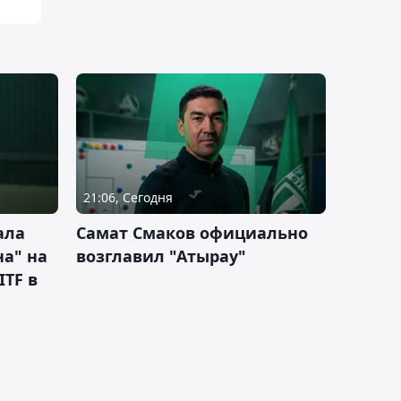
21:06, Сегодня
ала
Самат Смаков официально
а" на
возглавил "Атырау"
ITF в