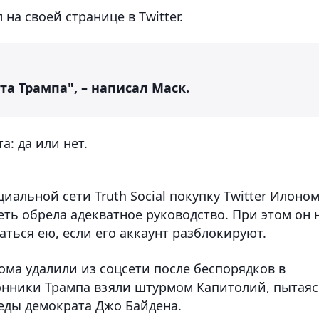
на своей странице в Twitter.
а Трампа", – написал Маск.
: да или нет.
иальной сети Truth Social покупку Twitter Илоно
еть обрела адекватное руководство. При этом он 
аться ею, если его аккаунт разблокируют.
ома удалили из соцсети после беспорядков в
ронники Трампа взяли штурмом Капитолий, пытая
еды демократа Джо Байдена.