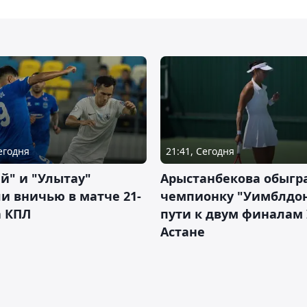
Сегодня
21:41, Сегодня
й" и "Улытау"
Арыстанбекова обыгр
и вничью в матче 21-
чемпионку "Уимблдон
а КПЛ
пути к двум финалам 
Астане