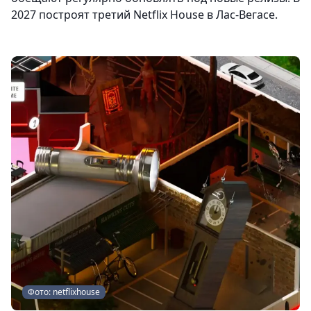
2027 построят третий Netflix House в Лас-Вегасе.
Фото: netflixhouse