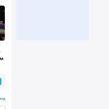
г
ом
ход