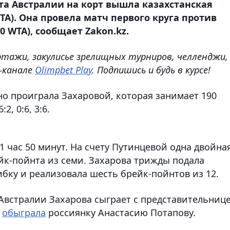
а Австралии на корт вышла казахстанская
A). Она провела матч первого круга против
 WTA), сообщает Zakon.kz.
ртажи, закулисье зрелищных турниров, челленджи,
e-канале
Olimpbet Play
. Подпишись и будь в курсе!
но проиграла Захаровой, которая занимает 190
, 0:6, 3:6.
 час 50 минут. На счету Путинцевой одна двойна
к-пойнта из семи. Захарова трижды подала
бку и реализовала шесть брейк-пойнтов из 12.
Австралии Захарова сыграет с представительниц
е
обыграла
россиянку Анастасию Потапову.