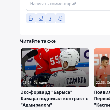
Читайте также
23:07, Сегодня
22:33, 
Экс-форвард "Барыса"
Появи
Камара подписал контракт с
Первой
"Адмиралом"
"Касп