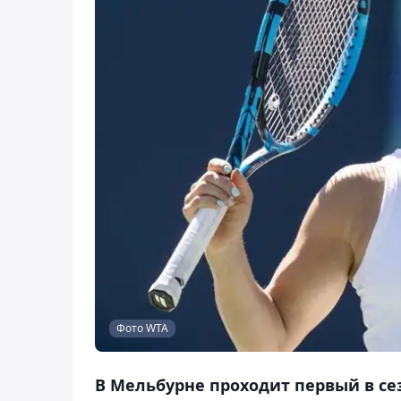
Фото WTA
В Мельбурне проходит первый в се