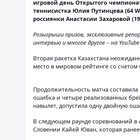
игровой день Открытого чемпионат
теннисистка Юлия Путинцева (64 WT
россиянки Анастасии Захаровой (190
Розыгрыши призов, эксклюзивные репо
интервью и многое другое – на YouTub
Вторая ракетка Казахстана неожидан
место в мировом рейтинге со счетом 6:2
Продолжительность матча составила 1
ошибка и четыре реализованных брей
навылет, допустила одну двойную оши
В следующем раунде соревнований в 
Словении Кайей Юван, которая ране