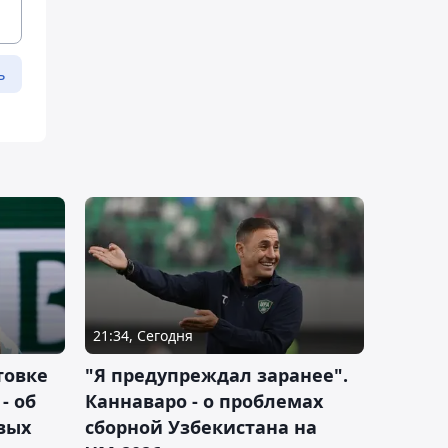
ь
21:34, Сегодня
товке
"Я предупреждал заранее".
- об
Каннаваро - о проблемах
вых
сборной Узбекистана на