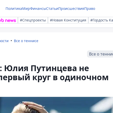
Политика
Мир
Финансы
Статьи
Происшествия
Право
#Спецпроекты
#Новая Конституция
#Гордость К
вости
Все о теннисе
Все о тенни
4: Юлия Путинцева не
первый круг в одиночном