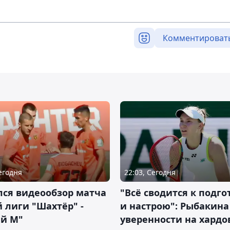
Комментироват
Сегодня
22:03, Сегодня
лся видеообзор матча
"Всё сводится к подго
 лиги "Шахтёр" -
и настрою": Рыбакина 
ий М"
уверенности на хардо