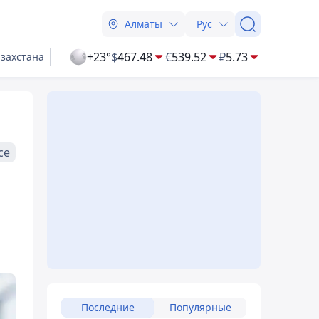
Алматы
Рус
+23°
$
467.48
€
539.52
₽
5.73
азахстана
се
Последние
Популярные