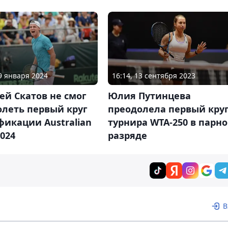
09 января 2024
16:14, 13 сентября 2023
й Скатов не смог
Юлия Путинцева
олеть первый круг
преодолела первый кру
икации Australian
турнира WTA-250 в парн
024
разряде
В