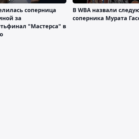
елилась соперница
В WBA назвали следу
иной за
соперника Мурата Гас
тьфинал "Мастерса" в
о