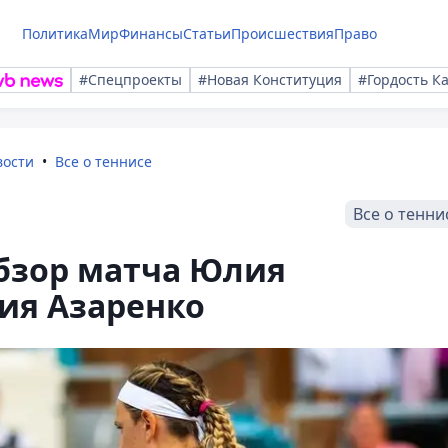
Политика
Мир
Финансы
Статьи
Происшествия
Право
#Спецпроекты
#Новая Конституция
#Гордость К
вости
Все о теннисе
Все о тенни
обзор матча Юлия
ия Азаренко