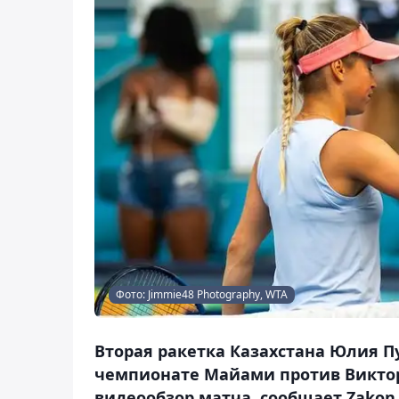
Фото: Jimmie48 Photography, WTA
Вторая ракетка Казахстана Юлия П
чемпионате Майами против Виктори
видеообзор матча, сообщает Zakon.