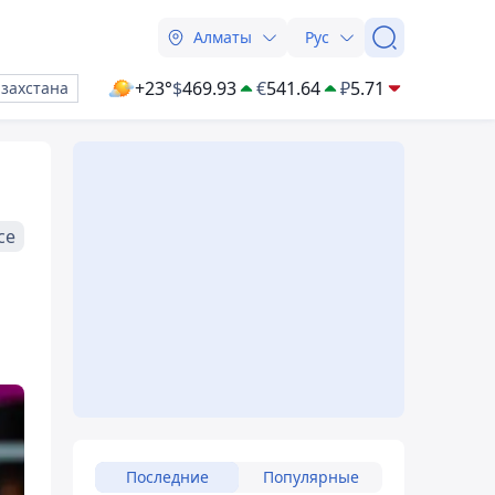
Алматы
Рус
+23°
$
469.93
€
541.64
₽
5.71
азахстана
се
Последние
Популярные