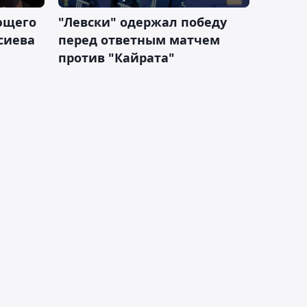
ющего
"Левски" одержал победу
сиева
перед ответным матчем
против "Кайрата"