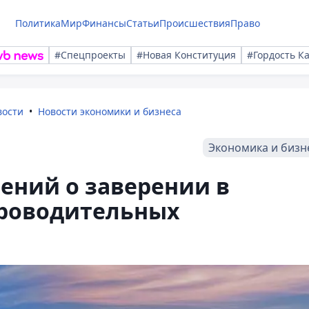
Политика
Мир
Финансы
Статьи
Происшествия
Право
#Спецпроекты
#Новая Конституция
#Гордость К
вости
Новости экономики и бизнеса
Экономика и бизн
ений о заверении в
проводительных