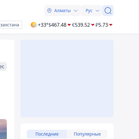
Алматы
Рус
+33°
$
467.48
€
539.52
₽
5.73
азахстана
ес
Последние
Популярные