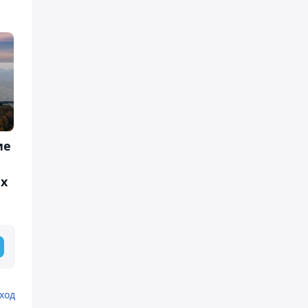
ие
х
ход