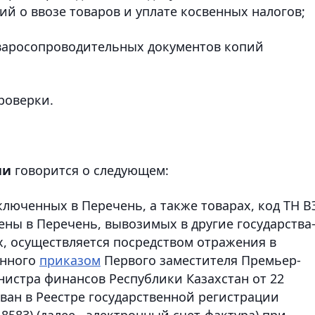
ий о ввозе товаров и уплате косвенных налогов;
оваросопроводительных документов копий
роверки.
ии
говорится о следующем:
включенных в Перечень, а также товарах, код ТН В
ны в Перечень, вывозимых в другие государства
х, осуществляется посредством отражения в
енного
приказом
Первого заместителя Премьер-
нистра финансов Республики Казахстан от 22
ован в Реестре государственной регистрации
583) (далее - электронный счет-фактура) при