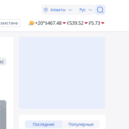
Алматы
Рус
+20°
$
467.48
€
539.52
₽
5.73
азахстана
ес
Последние
Популярные