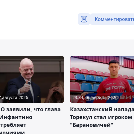
Комментироват
7 августа 2026
23:34, 06 августа 2026
RO заявили, что глава
Казахстанский напа
Инфантино
Торекул стал игроком
отребляет
"Барановичей"
мочиями