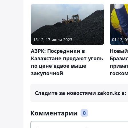
15:12, 17 июля 2023
01:12, 
АЗРК: Посредники в
Новый
Казахстане продают уголь
Брази
по цене вдвое выше
прива
закупочной
госко
Следите за новостями zakon.kz в:
Комментарии
0