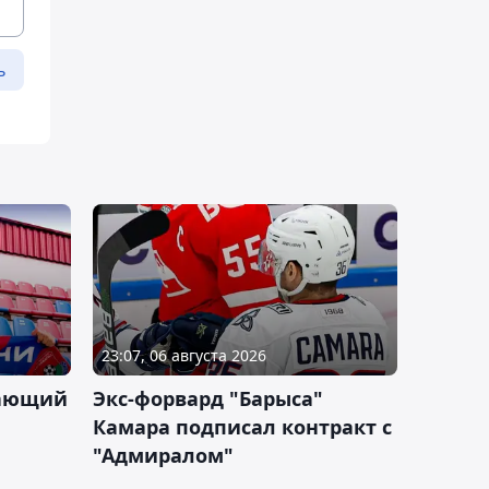
ь
23:07, 06 августа 2026
дающий
Экс-форвард "Барыса"
Камара подписал контракт с
"Адмиралом"