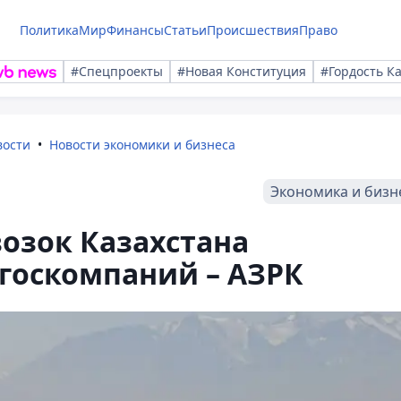
Политика
Мир
Финансы
Статьи
Происшествия
Право
#Спецпроекты
#Новая Конституция
#Гордость К
вости
Новости экономики и бизнеса
Экономика и бизн
озок Казахстана
госкомпаний – АЗРК