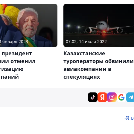
03 января 2023
07:02, 14 июля 2022
 президент
Казахстанские
лии отменил
туроператоры обвинили
тизацию
авиакомпании в
мпаний
спекуляциях
В