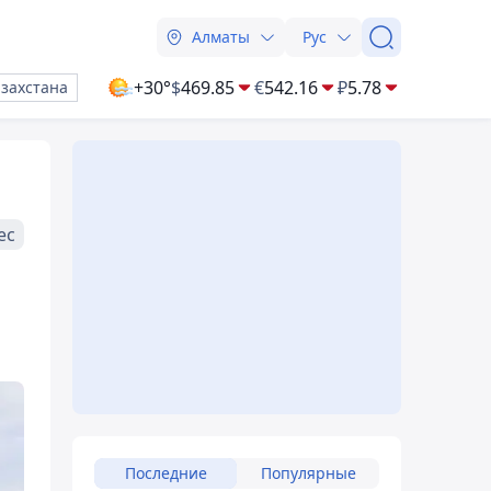
Алматы
Рус
+30°
$
469.85
€
542.16
₽
5.78
азахстана
ес
Последние
Популярные