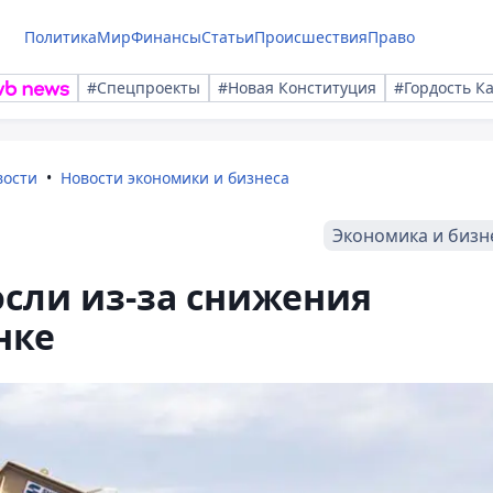
Политика
Мир
Финансы
Статьи
Происшествия
Право
#Спецпроекты
#Новая Конституция
#Гордость К
вости
Новости экономики и бизнеса
Экономика и бизн
сли из-за снижения
нке