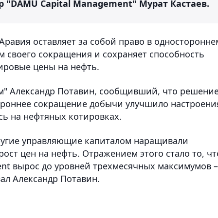
р "DAMU Capital Management" Мурат Кастаев.
 Аравия оставляет за собой право в односторонне
м своего сокращения и сохраняет способность
ировые цены на нефть.
м" Александр Потавин, сообщивший, что решени
ороннее сокращение добычи улучшило настроени
сь на нефтяных котировках.
другие управляющие капиталом наращивали
ост цен на нефть. Отражением этого стало то, чт
ent вырос до уровней трехмесячных максимумов –
вал Александр Потавин.