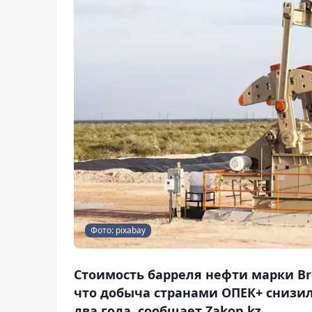
Фото: pixabay
Стоимость барреля нефти марки Bre
что добыча странами ОПЕК+ снизи
два года, сообщает Zakon.kz.