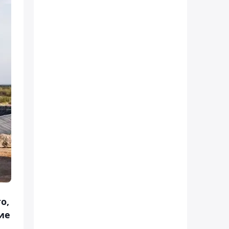
о,
ие