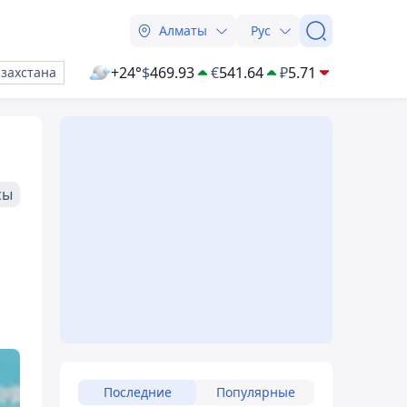
Алматы
Рус
+24°
$
469.93
€
541.64
₽
5.71
азахстана
сы
Последние
Популярные