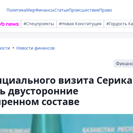
Политика
Мир
Финансы
Статьи
Происшествия
Право
#Спецпроекты
#Новая Конституция
#Гордость К
вости
Новости финансов
Финан
ициального визита Серика
ь двусторонние
иренном составе