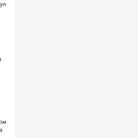
ул
а
вом
а