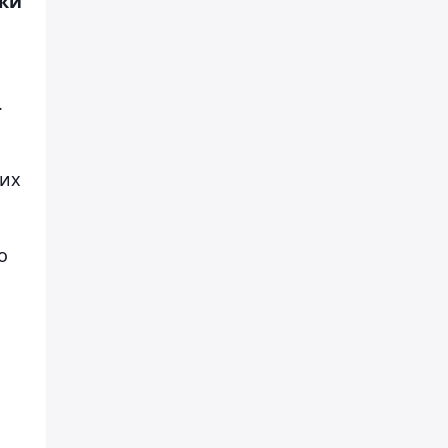
ики
.
 их
о