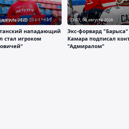
6 августа 2026
23:07, 06 августа 2026
станский нападающий
Экс-форвард "Барыса"
л стал игроком
Камара подписал конт
новичей"
"Адмиралом"