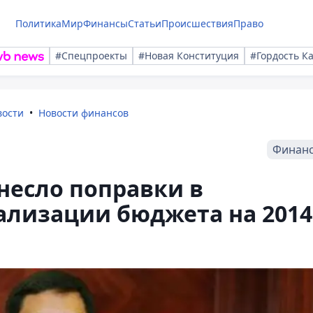
Политика
Мир
Финансы
Статьи
Происшествия
Право
#Спецпроекты
#Новая Конституция
#Гордость К
вости
Новости финансов
Финан
несло поправки в
ализации бюджета на 2014