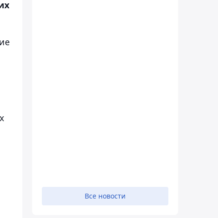
их
ние
х
Все новости