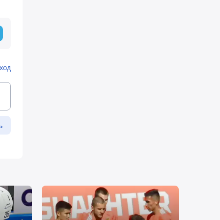
ход
ь