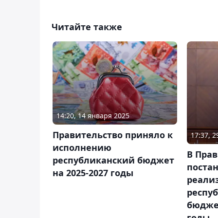
Читайте также
14:20, 14 января 2025
Правительство приняло к
17:37, 
исполнению
В Пра
республиканский бюджет
поста
на 2025-2027 годы
реализ
респу
бюджет
годы