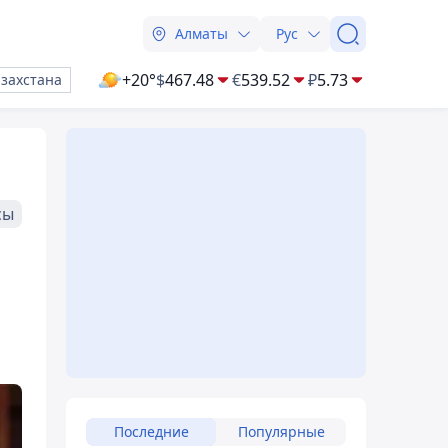
Алматы
Рус
+20°
$
467.48
€
539.52
₽
5.73
азахстана
сы
Последние
Популярные