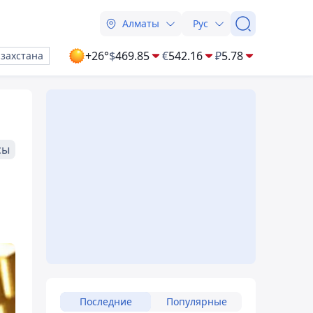
Алматы
Рус
+26°
$
469.85
€
542.16
₽
5.78
азахстана
сы
Последние
Популярные