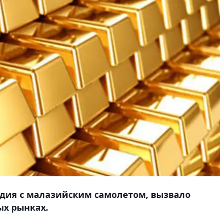
едия с малазийским самолетом, вызвало
ых рынках.