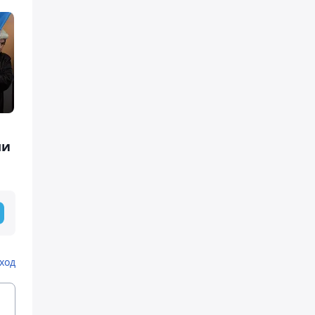
ми
ход