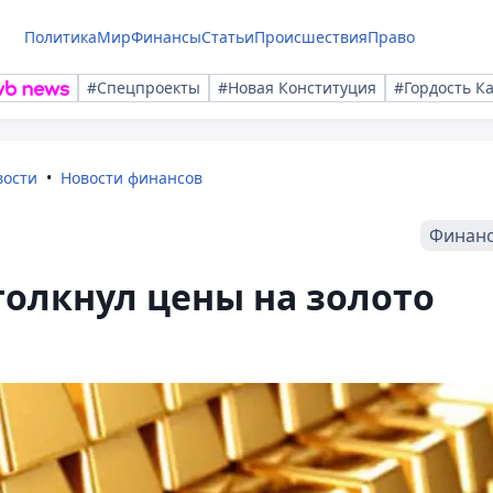
Политика
Мир
Финансы
Статьи
Происшествия
Право
#Спецпроекты
#Новая Конституция
#Гордость К
вости
Новости финансов
Финан
толкнул цены на золото