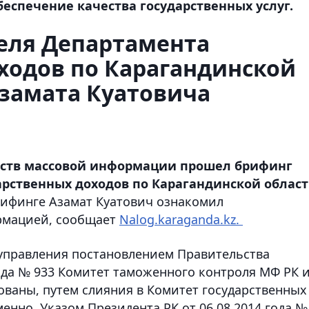
еспечение качества государственных услуг.
еля Департамента
ходов по Карагандинской
Азамата Куатовича
едств массовой информации прошел брифинг
арственных доходов по Карагандинской облас
ифинге Азамат Куатович ознакомил
рмацией, сообщает
Nalog.karaganda.kz.
управления постановлением Правительства
года № 933 Комитет таможенного контроля МФ РК 
ваны, путем слияния в Комитет государственных
менно, Указом Президента РК от 06.08.2014 года №