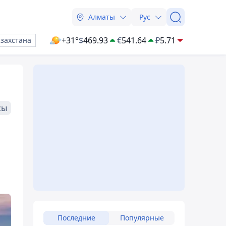
Алматы
Рус
+31°
$
469.93
€
541.64
₽
5.71
азахстана
сы
Последние
Популярные