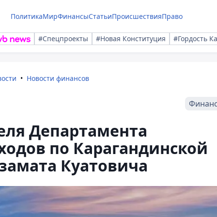
Политика
Мир
Финансы
Статьи
Происшествия
Право
#Спецпроекты
#Новая Конституция
#Гордость К
вости
Новости финансов
Финан
еля Департамента
ходов по Карагандинской
Азамата Куатовича