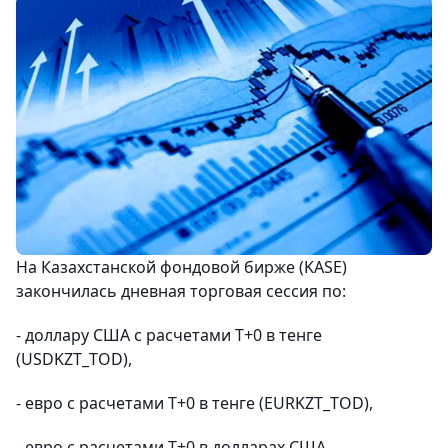
На Казахстанской фондовой бирже (KASE)
закончилась дневная торговая сессия по:
- доллару США с расчетами Т+0 в тенге
(USDKZT_TOD),
- евро с расчетами Т+0 в тенге (EURKZT_TOD),
- евро с расчетами Т+0 в долларах США