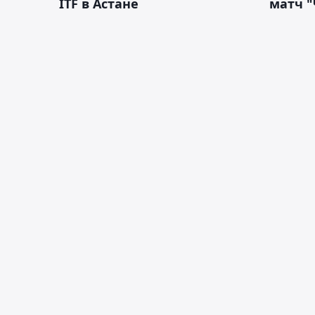
ITF в Астане
матч "