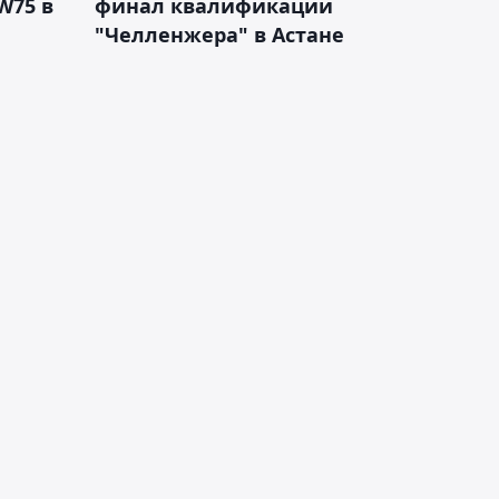
W75 в
финал квалификации
"Челленжера" в Астане