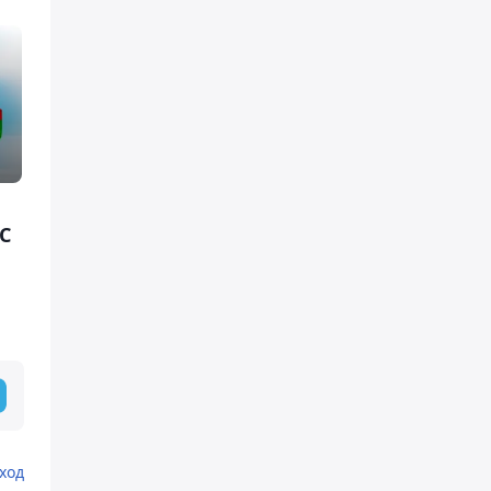
С
ход