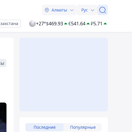
Алматы
Рус
+27°
$
469.93
€
541.64
₽
5.71
азахстана
сы
Последние
Популярные