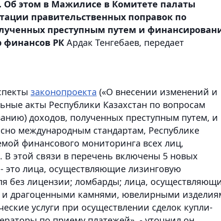
. Об этом в Мажилисе в Комитете палаты
нтации правительственных поправок по
олученных преступным путем и финансирован
р финансов РК
Ардак Тенгебаев
, передает
спекты
законопроекта
(«О внесении изменений и
ьные акты Республики Казахстан по вопросам
анию) доходов, полученных преступным путем, и
асно международным стандартам, Республике
емой финансового мониторинга всех лиц,
 В этой связи в перечень включены 5 новых
- это лица, осуществляющие лизинговую
еля без лицензии; ломбарды; лица, осуществляющ
и и драгоценными камнями, ювелирными изделия
ческие услуги при осуществлении сделок купли-
раторы по приему платежей», - уточнил он.