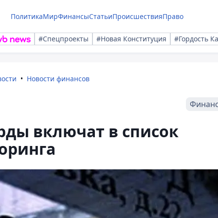
Политика
Мир
Финансы
Статьи
Происшествия
Право
#Спецпроекты
#Новая Конституция
#Гордость К
вости
Новости финансов
Финан
рды включат в список
оринга