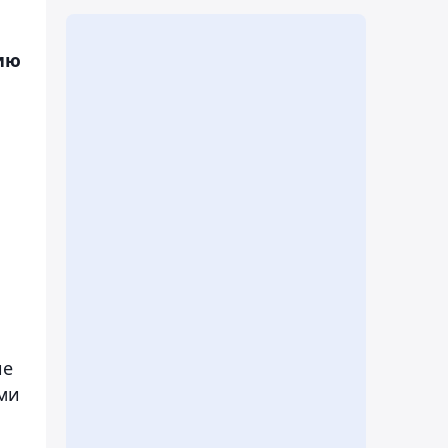
ию
ие
ми