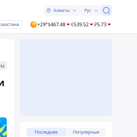
Алматы
Рус
+29°
$
467.48
€
539.52
₽
5.73
азахстана
сы
и
Последние
Популярные