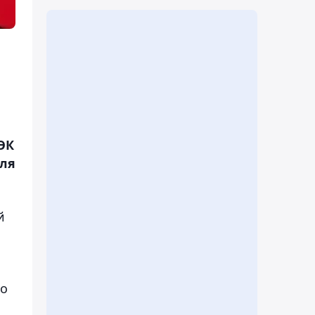
ЭК
для
й
по