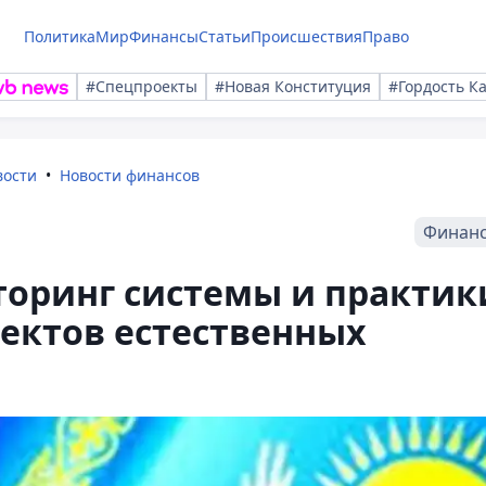
Политика
Мир
Финансы
Статьи
Происшествия
Право
#Спецпроекты
#Новая Конституция
#Гордость К
вости
Новости финансов
Финан
торинг системы и практик
ектов естественных