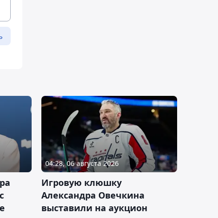
ь
04:28, 06 августа 2026
ра
Игровую клюшку
с
Александра Овечкина
е
выставили на аукцион