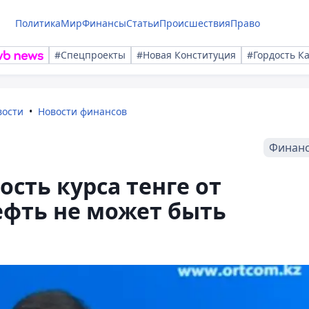
Политика
Мир
Финансы
Статьи
Происшествия
Право
#Спецпроекты
#Новая Конституция
#Гордость К
вости
Новости финансов
Финан
сть курса тенге от
ефть не может быть