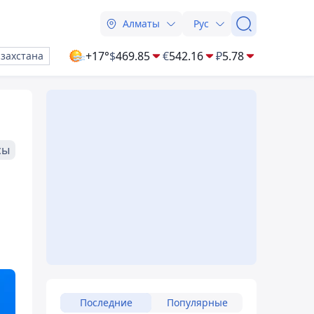
Алматы
Рус
+17°
$
469.85
€
542.16
₽
5.78
азахстана
сы
Последние
Популярные