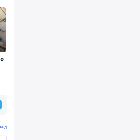
во
ход