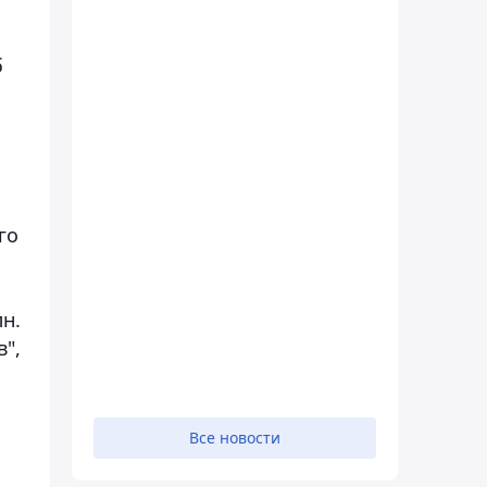
б
го
н.
в",
Все новости