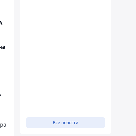
А
,
на
z
,
Все новости
ора