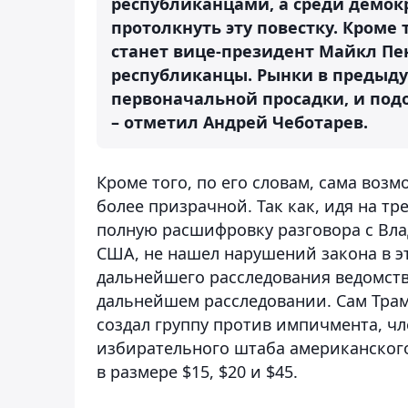
республиканцами, а среди демокр
протолкнуть эту повестку. Кроме
станет вице-президент Майкл Пен
республиканцы. Рынки в предыду
первоначальной просадки, и подо
– отметил Андрей Чеботарев.
Кроме того, по его словам, сама воз
более призрачной. Так как, идя на т
полную расшифровку разговора с Вл
США, не нашел нарушений закона в э
дальнейшего расследования ведомств
дальнейшем расследовании. Сам Трам
создал группу против импичмента, чл
избирательного штаба американского
в размере $15, $20 и $45.