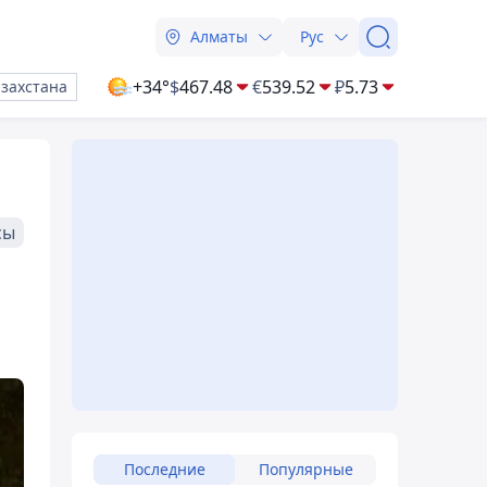
Алматы
Рус
+34°
$
467.48
€
539.52
₽
5.73
азахстана
сы
Последние
Популярные