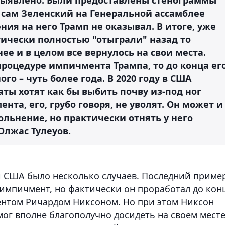
а сам Зеленский на Генеральной ассамблее
ния на него Трамп не оказывал. В итоге, уже
ически полностью "отыграли" назад то
ее и в целом все вернулось на свои места.
роцедуре импичмента Трампа, то до конца ег
го – чуть более года. В 2020 году в США
ты хотят как бы выбить почву из-под ног
нта, его, грубо говоря, не уволят. Он может и
ольнение, но практически отнять у него
Олжас Тулеуов.
и США было несколько случаев. Последний пример
 импичмент, но фактически он проработал до кон
дентом Ричардом Никсоном. Но при этом Никсон
ог вполне благополучно досидеть на своем мест