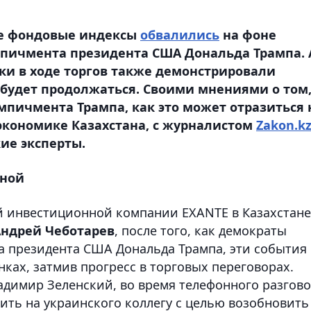
ие фондовые индексы
обвалились
на фоне
пичмента президента США Дональда Трампа. 
ки в ходе торгов также демонстрировали
я будет продолжаться. Своими мнениями о том
пичмента Трампа, как это может отразиться 
экономике Казахстана, с журналистом
Zakon.k
ие эксперты.
чной
й инвестиционной компании EXANTE в Казахстане
ндрей Чеботарев
, после того, как демократы
 президента США Дональда Трампа, эти события
ках, затмив прогресс в торговых переговорах.
адимир Зеленский, во время телефонного разгов
ить на украинского коллегу с целью возобновить