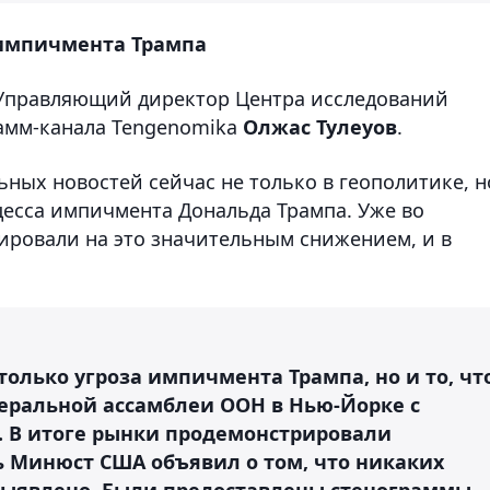
 импичмента Трампа
 Управляющий директор Центра исследований
рамм-канала Tengenomika
Олжас Тулеуов
.
ьных новостей сейчас не только в геополитике, н
цесса импичмента Дональда Трампа. Уже во
ировали на это значительным снижением, и в
только угроза импичмента Трампа, но и то, чт
еральной ассамблеи ООН в Нью-Йорке с
. В итоге рынки продемонстрировали
 Минюст США объявил о том, что никаких
выявлено. Были предоставлены стенограммы