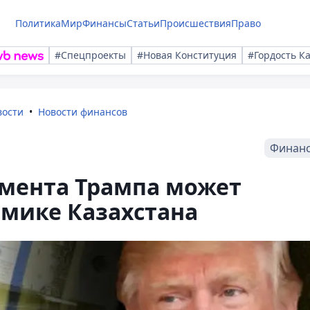
Политика
Мир
Финансы
Статьи
Происшествия
Право
#Спецпроекты
#Новая Конституция
#Гордость К
вости
Новости финансов
Финан
мента Трампа может
омике Казахстана