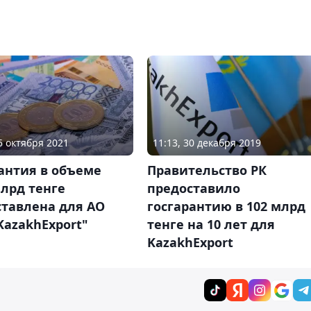
05 октября 2021
11:13, 30 декабря 2019
антия в объеме
Правительство РК
млрд тенге
предоставило
ставлена для АО
госгарантию в 102 млрд
KazakhExport"
тенге на 10 лет для
KazakhExport