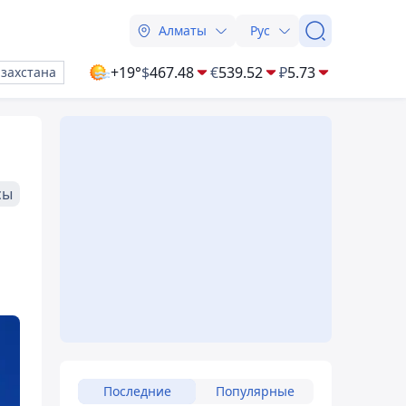
Алматы
Рус
+19°
$
467.48
€
539.52
₽
5.73
азахстана
сы
Последние
Популярные