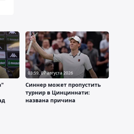
03:59, 07 августа 2026
а"
Синнер может пропустить
турнир в Цинциннати:
ад
названа причина