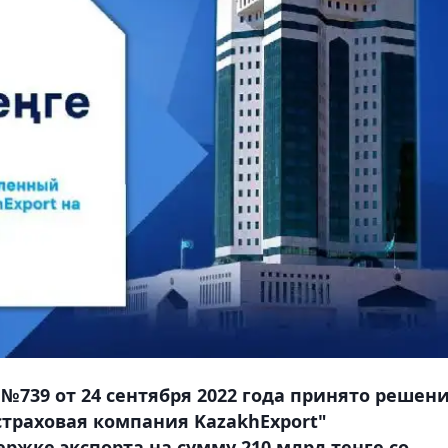
№739 от 24 сентября 2022 года принято решен
страховая компания KazakhExport"
ржке экспорта на сумму 210 млрд тенге со