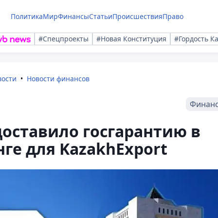
Политика
Мир
Финансы
Статьи
Происшествия
Право
#Спецпроекты
#Новая Конституция
#Гордость К
вости
Новости финансов
Финан
оставило госгарантию в
нге для KazakhExport