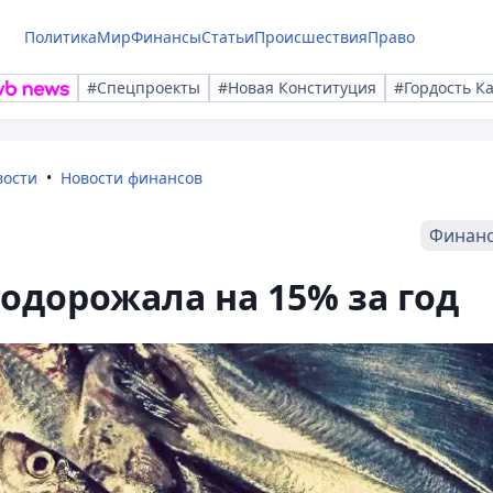
Политика
Мир
Финансы
Статьи
Происшествия
Право
#Спецпроекты
#Новая Конституция
#Гордость К
вости
Новости финансов
Финан
подорожала на 15% за год