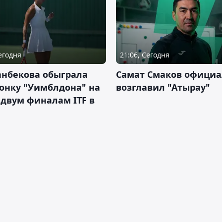
Сегодня
21:06, Сегодня
анбекова обыграла
Самат Смаков официа
онку "Уимблдона" на
возглавил "Атырау"
 двум финалам ITF в