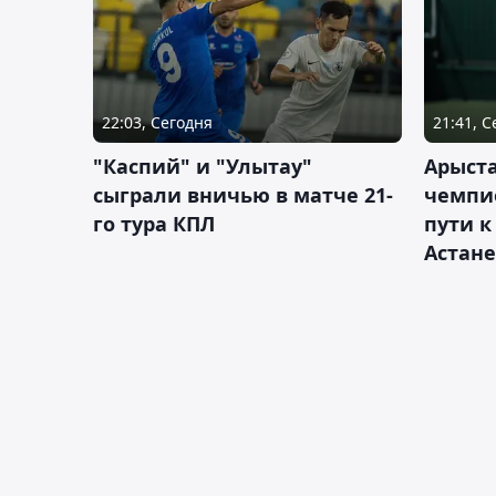
22:03, Сегодня
21:41, 
"Каспий" и "Улытау"
Арыст
сыграли вничью в матче 21-
чемпи
го тура КПЛ
пути к
Астане