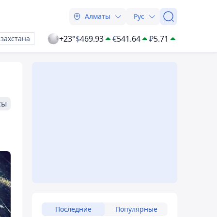
Алматы
Рус
+23°
$
469.93
€
541.64
₽
5.71
азахстана
сы
Последние
Популярные