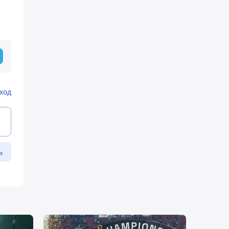
ход
ь