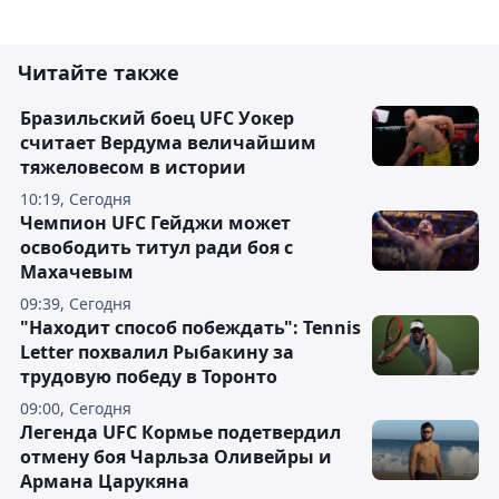
Читайте также
Бразильский боец UFC Уокер
считает Вердума величайшим
тяжеловесом в истории
10:19, Сегодня
Чемпион UFC Гейджи может
освободить титул ради боя с
Махачевым
09:39, Сегодня
"Находит способ побеждать": Tennis
Letter похвалил Рыбакину за
трудовую победу в Торонто
09:00, Сегодня
Легенда UFC Кормье подетвердил
отмену боя Чарльза Оливейры и
Армана Царукяна