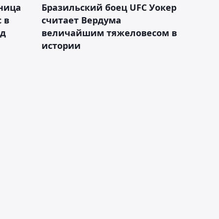
ница
Бразильский боец UFC Уокер
 в
считает Вердума
ад
величайшим тяжеловесом в
истории