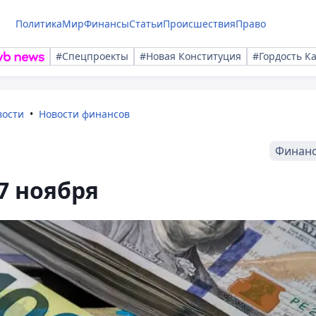
Политика
Мир
Финансы
Статьи
Происшествия
Право
#Спецпроекты
#Новая Конституция
#Гордость К
вости
Новости финансов
Финан
7 ноября