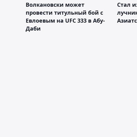
Волкановски может
Стал и
провести титульный бой с
лучник
Евлоевым на UFC 333 в Абу-
Азиатс
Даби