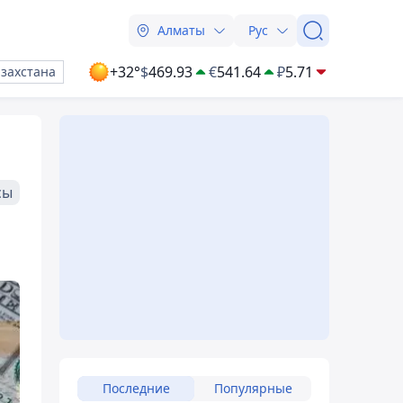
Алматы
Рус
+32°
$
469.93
€
541.64
₽
5.71
азахстана
сы
Последние
Популярные