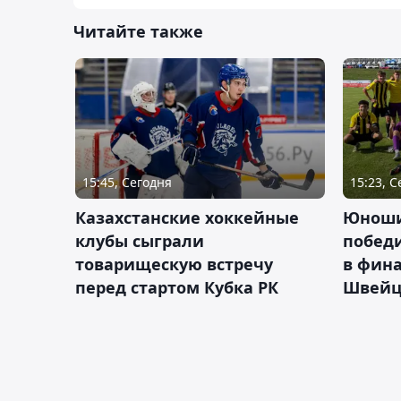
Читайте также
15:45, Сегодня
15:23, 
Казахстанские хоккейные
Юноши
клубы сыграли
побед
товарищескую встречу
в фина
перед стартом Кубка РК
Швейц