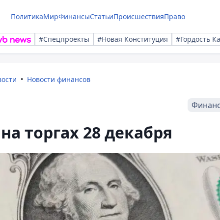
Политика
Мир
Финансы
Статьи
Происшествия
Право
#Спецпроекты
#Новая Конституция
#Гордость К
вости
Новости финансов
Финан
на торгах 28 декабря