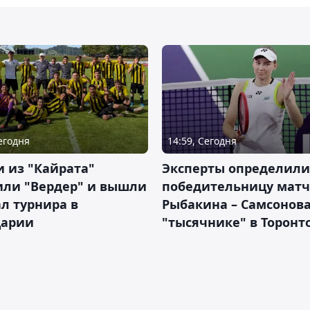
Сегодня
14:59, Сегодня
 из "Кайрата"
Эксперты определили
или "Вердер" и вышли
победительницу матч
л турнира в
Рыбакина – Самсонова
арии
"тысячнике" в Торонт