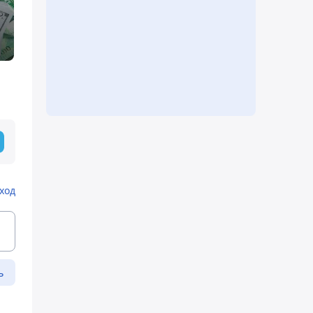
ход
ь