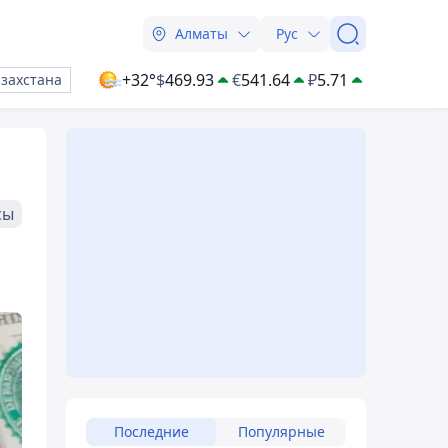
Алматы
Рус
+32°
$
469.93
€
541.64
₽
5.71
азахстана
сы
Последние
Популярные