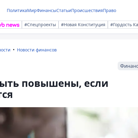
Политика
Мир
Финансы
Статьи
Происшествия
Право
#Спецпроекты
#Новая Конституция
#Гордость К
вости
Новости финансов
Финан
быть повышены, если
тся