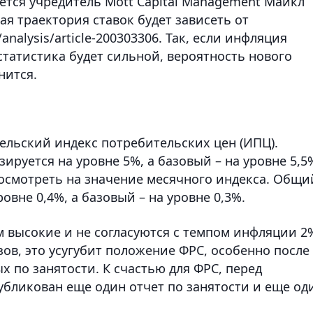
ется учредитель Mott Capital Management Майкл
ая траектория ставок будет зависеть от
analysis/article-200303306. Так, если инфляция
статистика будет сильной, вероятность нового
нится.
рельский индекс потребительских цен (ИПЦ).
ируется на уровне 5%, а базовый – на уровне 5,5
посмотреть на значение месячного индекса. Общи
вне 0,4%, а базовый – на уровне 0,3%.
 высокие и не согласуются с темпом инфляции 2
ов, это усугубит положение ФРС, особенно после
х по занятости. К счастью для ФРС, перед
бликован еще один отчет по занятости и еще од