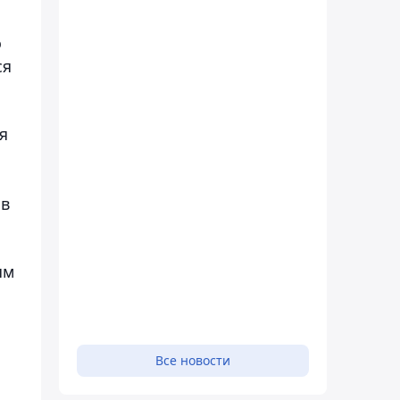
о
ся
я
 в
ям
Все новости