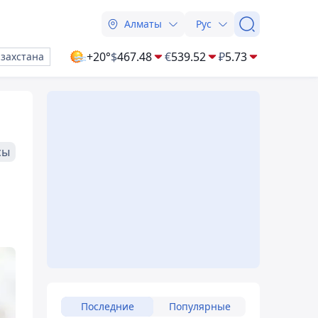
Алматы
Рус
+20°
$
467.48
€
539.52
₽
5.73
азахстана
сы
Последние
Популярные