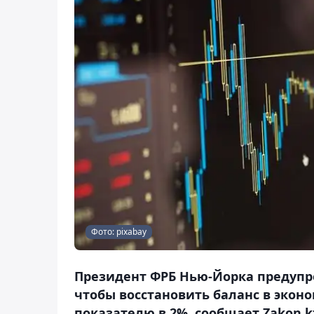
Фото: pixabay
Президент ФРБ Нью-Йорка предупре
чтобы восстановить баланс в экон
показателю в 2%, сообщает Zakon.k