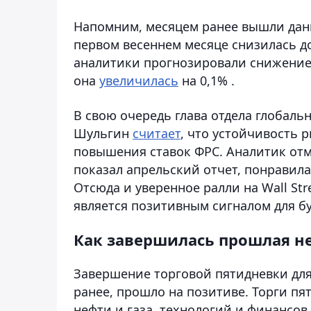
Напомним, месяцем ранее вышли данн
первом весеннем месяце снизилась до
аналитики прогнозировали снижение 
она
увеличилась
на 0,1% .
В свою очередь глава отдела глобал
Шульгин
считает
, что устойчивость 
повышения ставок ФРС. Аналитик отм
показал апрельский отчет, понравил
Отсюда и уверенное ралли на Wall Str
является позитивным сигналом для б
Как завершилась прошлая н
Завершение торговой пятидневки для
ранее, прошло на позитиве. Торги пя
нефти и газа, технологий и финансов.