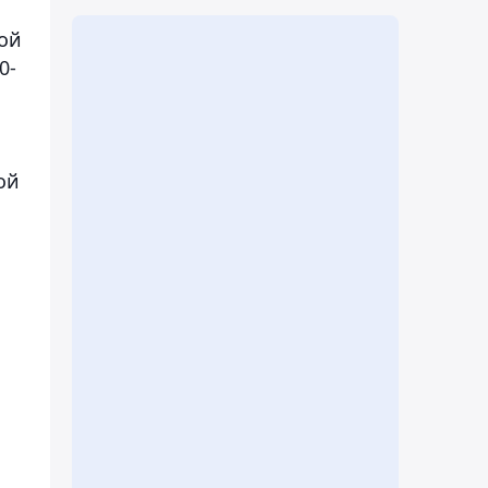
ой
0-
ой