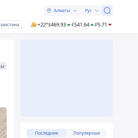
Алматы
Рус
+22°
$
469.93
€
541.64
₽
5.71
азахстана
сы
Последние
Популярные