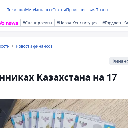
Политика
Мир
Финансы
Статьи
Происшествия
Право
#Спецпроекты
#Новая Конституция
#Гордость К
вости
Новости финансов
Финан
нниках Казахстана на 17