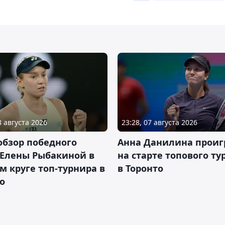
8 августа 2026
23:28, 07 августа 2026
обзор победного
Анна Данилина проиг
 Елены Рыбакиной в
на старте топового ту
м круге топ-турнира в
в Торонто
о