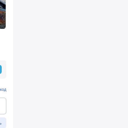
ход
ь