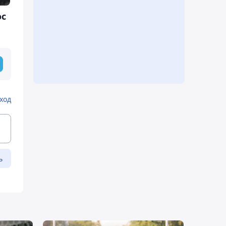
ос
ход
ь