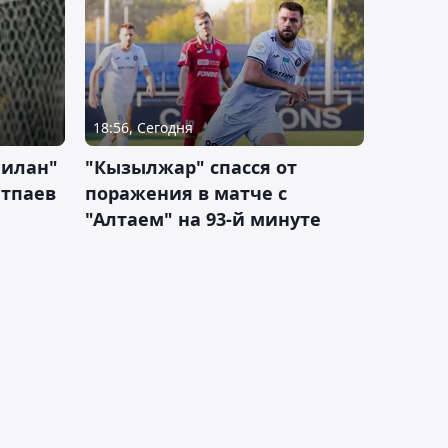
18:56, Сегодня
Милан"
"Кызылжар" спасся от
атпаев
поражения в матче с
"Алтаем" на 93-й минуте