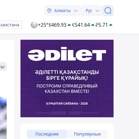
Алматы
Рус
+25°
$
469.93
€
541.64
₽
5.71
азахстана
сы
Последние
Популярные