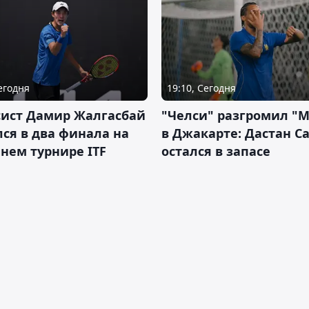
Сегодня
19:10, Сегодня
сист Дамир Жалгасбай
"Челси" разгромил "
ся в два финала на
в Джакарте: Дастан С
нем турнире ITF
остался в запасе