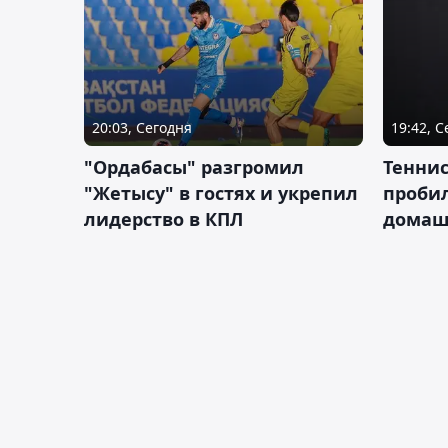
20:03, Сегодня
19:42, 
"Ордабасы" разгромил
Тенни
"Жетысу" в гостях и укрепил
пробил
лидерство в КПЛ
домаш