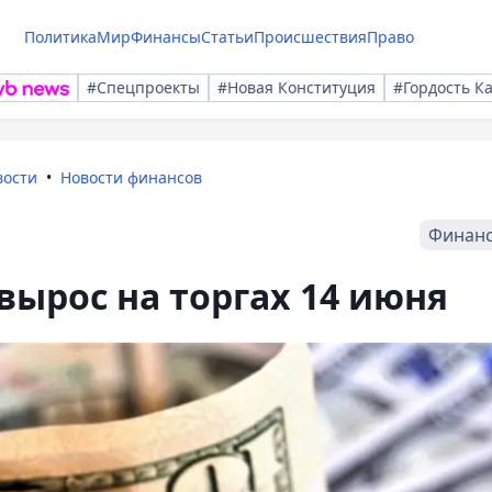
Политика
Мир
Финансы
Статьи
Происшествия
Право
#Спецпроекты
#Новая Конституция
#Гордость К
вости
Новости финансов
Финан
вырос на торгах 14 июня