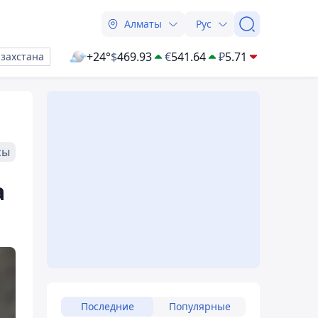
Алматы
Рус
+24°
$
469.93
€
541.64
₽
5.71
азахстана
сы
а
Последние
Популярные