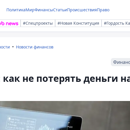
Политика
Мир
Финансы
Статьи
Происшествия
Право
#Спецпроекты
#Новая Конституция
#Гордость К
вости
Новости финансов
Финан
 как не потерять деньги н