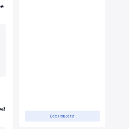
ое
ей
Все новости