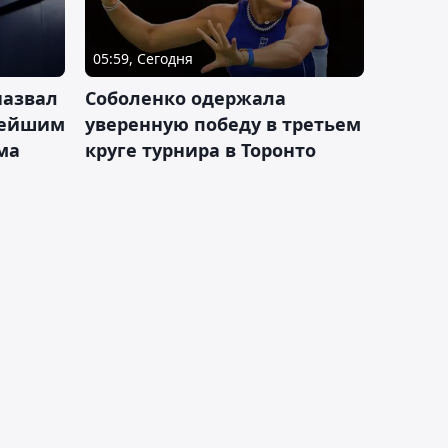
05:59, Сегодня
назвал
Соболенко одержала
лейшим
уверенную победу в третьем
ма
круге турнира в Торонто