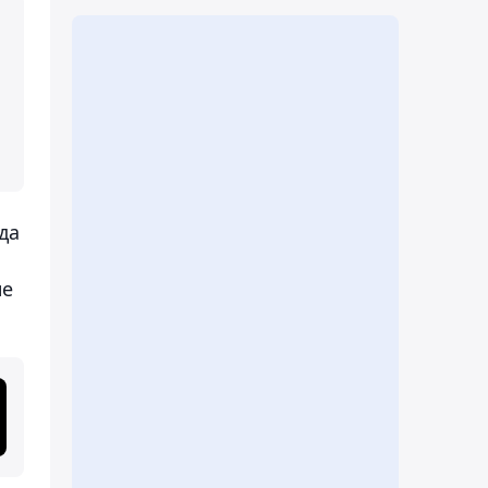
да
не