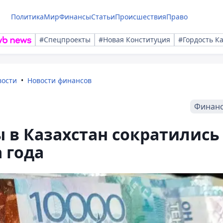
Политика
Мир
Финансы
Статьи
Происшествия
Право
#Спецпроекты
#Новая Конституция
#Гордость К
вости
Новости финансов
Финан
 в Казахстан сократились
 года