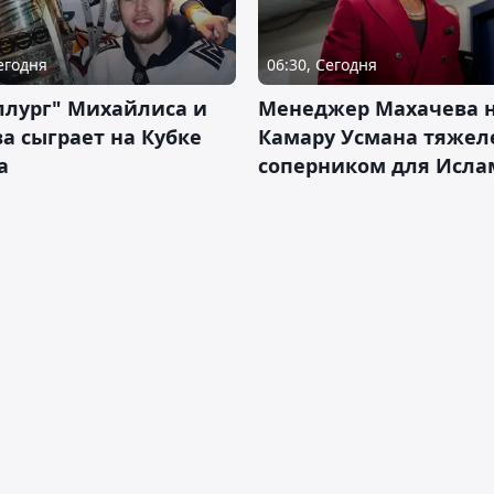
Сегодня
06:30, Сегодня
ллург" Михайлиса и
Менеджер Махачева 
а сыграет на Кубке
Камару Усмана тяже
а
соперником для Исла