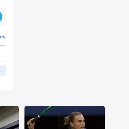
ход
ь