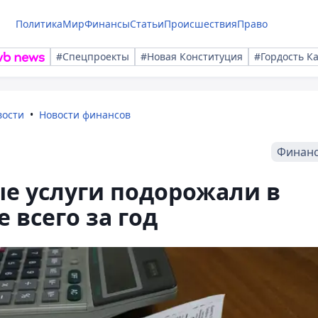
Политика
Мир
Финансы
Статьи
Происшествия
Право
#Спецпроекты
#Новая Конституция
#Гордость К
вости
Новости финансов
Финан
е услуги подорожали в
 всего за год