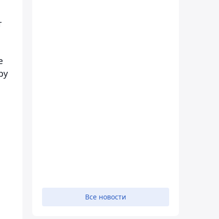
т
е
ру
Все новости