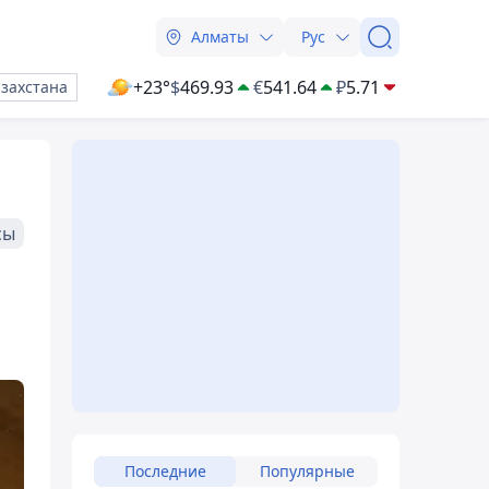
Алматы
Рус
+23°
$
469.93
€
541.64
₽
5.71
азахстана
сы
Последние
Популярные