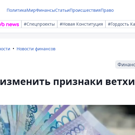
Политика
Мир
Финансы
Статьи
Происшествия
Право
#Спецпроекты
#Новая Конституция
#Гордость К
вости
Новости финансов
Финан
 изменить признаки ветхи