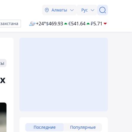
Алматы
Рус
+24°
$
469.93
€
541.64
₽
5.71
азахстана
сы
х
Последние
Популярные