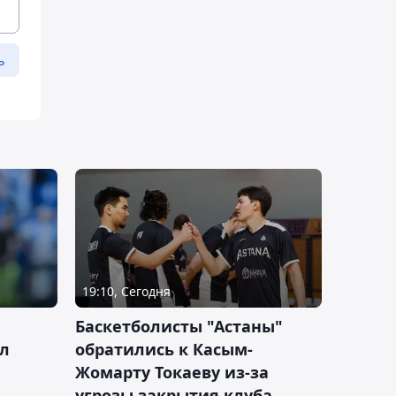
ь
19:10, Сегодня
ч
Баскетболисты "Астаны"
л
обратились к Касым-
Жомарту Токаеву из-за
угрозы закрытия клуба