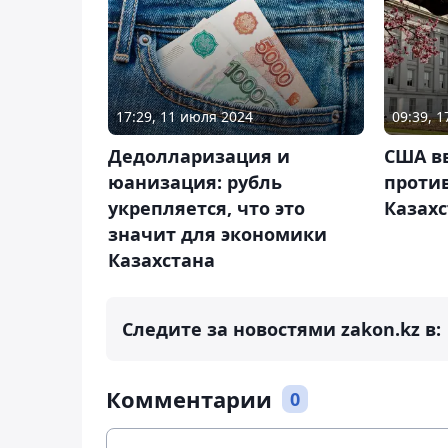
17:29, 11 июля 2024
09:39, 1
Дедолларизация и
США в
юанизация: рубль
проти
укрепляется, что это
Казахс
значит для экономики
Казахстана
Следите за новостями zakon.kz в:
Комментарии
0