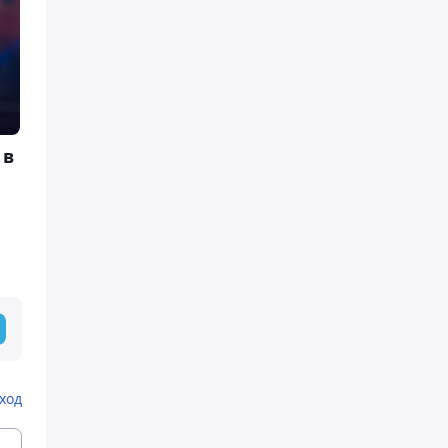
 в
ход