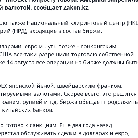
й валютой, сообщает Zakon.kz.
ло также Национальный клиринговый центр (НКЦ
ий (НРД), входящие в состав биржи.
ларами, евро и чуть позже – гонконгским
о США все-таки разрешили торговлю собственной
уже 14 августа все операции на бирже должны быт
MOEX японской йеной, швейцарским франком,
тируемыми валютами. Скорее всего, это решится
 юанем, рупией и т.д. биржа обещает продолжить
й китайских банков.
о готово к санкциям. Еще два года назад
естал обслуживать сделки в долларах и евро,