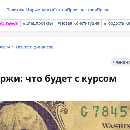
Политика
Мир
Финансы
Статьи
Происшествия
Право
#Спецпроекты
#Новая Конституция
#Гордость К
вости
Новости финансов
Финан
ржи: что будет с курсом