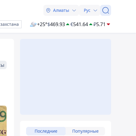
Алматы
Рус
+25°
$
469.93
€
541.64
₽
5.71
азахстана
сы
Последние
Популярные