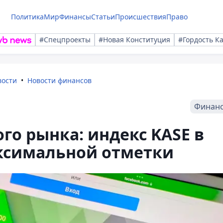
Политика
Мир
Финансы
Статьи
Происшествия
Право
#Спецпроекты
#Новая Конституция
#Гордость К
вости
Новости финансов
Финан
го рынка: индекс KASE в
аксимальной отметки