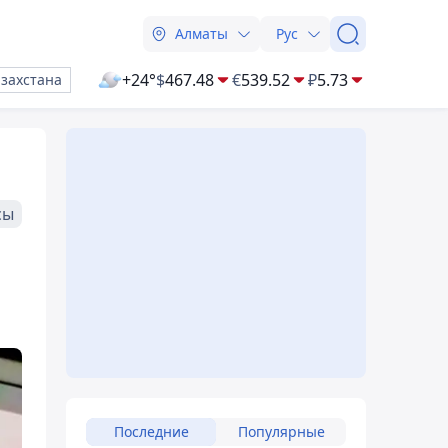
Алматы
Рус
+24°
$
467.48
€
539.52
₽
5.73
азахстана
сы
Последние
Популярные