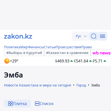
Рус
Политика
Мир
Финансы
Статьи
Происшествия
Право
#Выборы в Курултай
#Казахстан в сравнении
+29°
$
469.93
€
541.64
₽
5.71
Эмба
Новости Казахстана и мира на сегодня
Город
Эмба
Плитка
Список