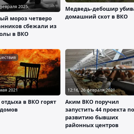
 февраля 2025
Медведь-дебошир убив
домашний скот в ВКО
ный мороз четверо
анников сбежали из
олы в ВКО
шествия
 мая 2021
12:16, 26 февраля 2021
 отдыха в ВКО горят
Аким ВКО поручил
 домов
запустить 44 проекта п
развитию бывших
районных центров