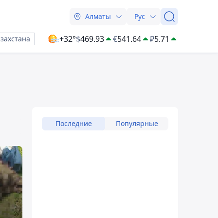
Алматы
Рус
+32°
$
469.93
€
541.64
₽
5.71
азахстана
Последние
Популярные