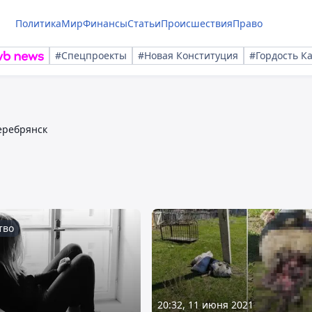
Политика
Мир
Финансы
Статьи
Происшествия
Право
#Спецпроекты
#Новая Конституция
#Гордость К
еребрянск
тво
20:32, 11 июня 2021