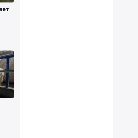
ает
о