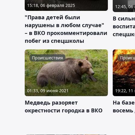
15:18, 06 февраля 2025
12:45, 06
"Права детей были
В силь
нарушены в любом случае"
воспит
– в ВКО прокомментировали
спецшк
побег из спецшколы
Происшествия
Проис
01:33, 09 июня 2021
19:22, 11
Медведь разоряет
На базе
окрестности городка в ВКО
восемь