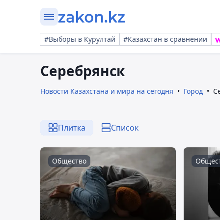
#Выборы в Курултай
#Казахстан в сравнении
Серебрянск
Новости Казахстана и мира на сегодня
Город
С
Плитка
Список
Общество
Общес