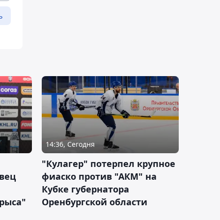
ь
14:36, Сегодня
"Кулагер" потерпел крупное
вец
фиаско против "АКМ" на
Кубке губернатора
арыса"
Оренбургской области