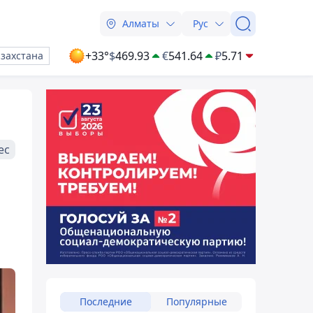
Алматы
Рус
+33°
$
469.93
€
541.64
₽
5.71
азахстана
ес
Последние
Популярные