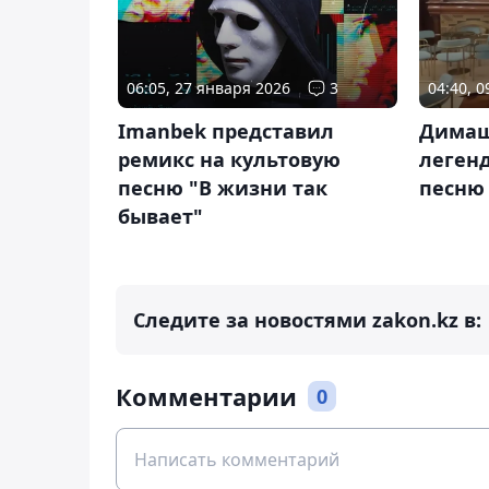
06:05, 27 января 2026
3
04:40, 
Imanbek представил
Димаш
ремикс на культовую
леген
песню "В жизни так
песню
бывает"
Следите за новостями zakon.kz в:
Комментарии
0