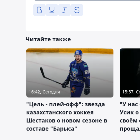
Читайте также
16:42, Сегодня
15:57, 
"Цель - плей-офф": звезда
"У нас
казахстанского хоккея
Усик 
Шестаков о новом сезоне в
своём 
составе "Барыса"
проща