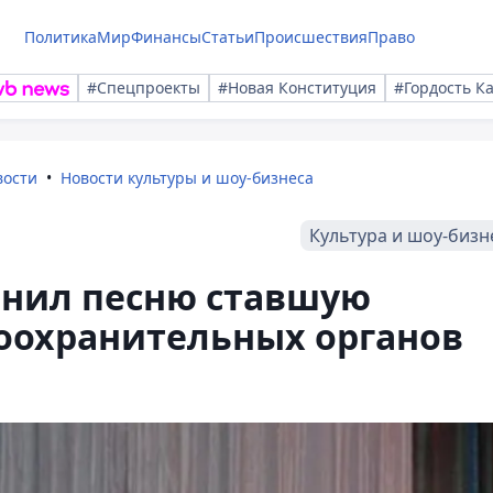
Политика
Мир
Финансы
Статьи
Происшествия
Право
#Спецпроекты
#Новая Конституция
#Гордость К
вости
Новости культуры и шоу-бизнеса
Культура и шоу-бизн
нил песню ставшую
воохранительных органов